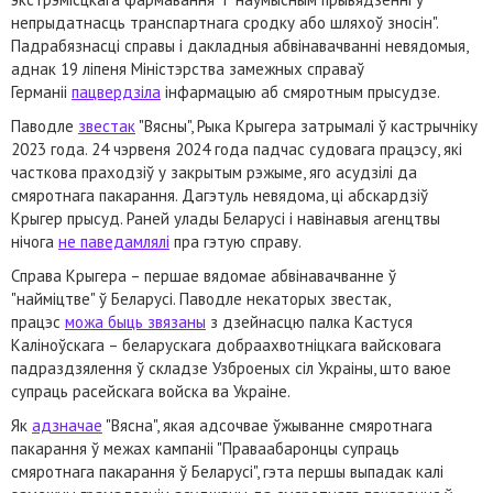
непрыдатнасць транспартнага сродку або шляхоў зносін".
Падрабязнасці справы і дакладныя абвінавачванні невядомыя,
аднак 19 ліпеня Міністэрства замежных справаў
Германіі
пацвердзіла
інфармацыю аб смяротным прысудзе.
Паводле
звестак
"Вясны", Рыка Крыгера затрымалі ў кастрычніку
2023 года. 24 чэрвеня 2024 года падчас судовага працэсу, які
часткова праходзіў у закрытым рэжыме, яго асудзілі да
смяротнага пакарання. Дагэтуль невядома, ці абскардзіў
Крыгер прысуд. Раней улады Беларусі і навінавыя агенцтвы
нічога
не паведамлялі
пра гэтую справу.
Справа Крыгера – першае вядомае абвінавачванне ў
"найміцтве" ў Беларусі. Паводле некаторых звестак,
працэс
можа быць звязаны
з дзейнасцю палка Кастуся
Каліноўскага – беларускага добраахвотніцкага вайсковага
падраздзялення ў складзе Узброеных сіл Украіны, што ваюе
супраць расейскага войска ва Украіне.
Як
адзначае
"Вясна", якая адсочвае ўжыванне смяротнага
пакарання ў межах кампаніі "Праваабаронцы супраць
смяротнага пакарання ў Беларусі", гэта першы выпадак калі