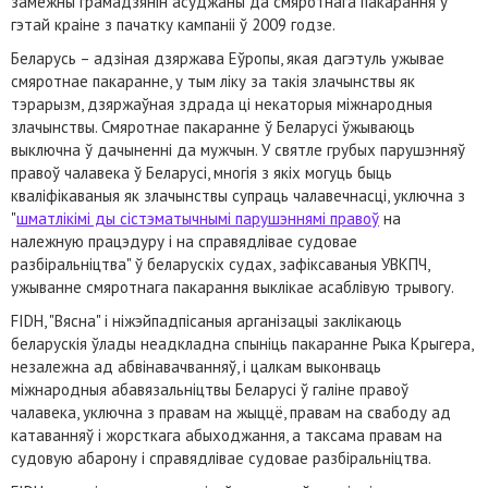
замежны грамадзянін асуджаны да смяротнага пакарання ў
гэтай краіне з пачатку кампаніі ў 2009 годзе.
Беларусь – адзіная дзяржава Еўропы, якая дагэтуль ужывае
смяротнае пакаранне, у тым ліку за такія злачынствы як
тэрарызм, дзяржаўная здрада ці некаторыя міжнародныя
злачынствы. Смяротнае пакаранне ў Беларусі ўжываюць
выключна ў дачыненні да мужчын. У святле грубых парушэнняў
правоў чалавека ў Беларусі, многія з якіх могуць быць
кваліфікаваныя як злачынствы супраць чалавечнасці, уключна з
"
шматлікімі ды сістэматычнымі парушэннямі правоў
на
належную працэдуру і на справядлівае судовае
разбіральніцтва" ў беларускіх судах, зафіксаваныя УВКПЧ,
ужыванне смяротнага пакарання выклікае асаблівую трывогу.
FIDH, "Вясна" і ніжэйпадпісаныя арганізацыі заклікаюць
беларускія ўлады неадкладна спыніць пакаранне Рыка Крыгера,
незалежна ад абвінавачванняў, і цалкам выконваць
міжнародныя абавязальніцтвы Беларусі ў галіне правоў
чалавека, уключна з правам на жыццё, правам на свабоду ад
катаванняў і жорсткага абыходжання, а таксама правам на
судовую абарону і справядлівае судовае разбіральніцтва.