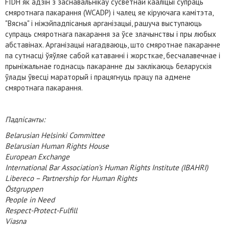
FIDH як адзін з заснавальнікаў сусветнай кааліцыі супраць
смяротнага пакарання (WCADP) і чалец яе кіруючага камітэта,
"Вясна" і ніжэйпадпісаныя арганізацыі, рашуча выступаюць
супраць смяротнага пакарання за ўсе злачынствы і пры любых
абставінах. Арганізацыі нагадваюць, што смяротнае пакаранне
па сутнасці ўяўляе сабой катаванні і жорсткае, бесчалавечнае і
прыніжальнае годнасць пакаранне ды заклікаюць беларускія
ўлады ўвесці мараторый і працягнуць працу па адмене
смяротнага пакарання.
Падпісанты:
Belarusian Helsinki Committee
Belarusian Human Rights House
European Exchange
International Bar Association’s Human Rights Institute (IBAHRI)
Libereco – Partnership for Human Rights
Östgruppen
People in Need
Respect-Protect-Fulfill
Viasna