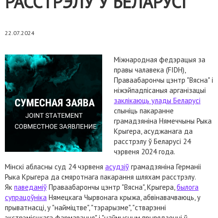
РАССТРЭЛУ Ў БЕЛАРУСІ
22.07.2024
Міжнародная федэрацыя за
правы чалавека (FIDH),
Праваабарончы цэнтр "Вясна" і
ніжэйпадпісаныя арганізацыі
заклікаюць улады Беларусі
спыніць пакаранне
грамадзяніна Нямеччыны Рыка
Крыгера, асуджанага да
расстрэлу ў Беларусі 24
чэрвеня 2024 года.
Мінскі абласны суд 24 чэрвеня
асудзіў
грамадзяніна Германіі
Рыка Крыгера да смяротнага пакарання шляхам расстрэлу.
Як
паведаміў
Праваабарончы цэнтр "Вясна", Крыгера,
былога
супрацоўніка
Нямецкага Чырвонага крыжа, абвінавачваюць, у
прыватнасці, у "найміцтве", "тэрарызме", "стварэнні
экстрэмісцкага фармавання" і "наўмысным прывядзенні ў