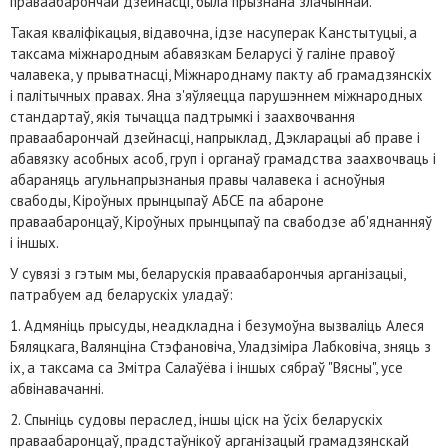
праваабарончай дзейнасці, была прызнана злачыннай.
Такая кваліфікацыя, відавочна, ідзе насуперак Канстытуцыі, а
таксама міжнародным абавязкам Беларусі ў галіне правоў
чалавека, у прыватнасці, Міжнароднаму пакту аб грамадзянскіх
і палітычных правах. Яна з'яўляецца парушэннем міжнародных
стандартаў, якія тычацца падтрымкі і заахвочвання
праваабарончай дзейнасці, напрыклад, Дэкларацыі аб праве і
абавязку асобных асоб, груп і органаў грамадства заахвочваць і
абараняць агульнапрызнаныя правы чалавека і асноўныя
свабоды, Кіроўных прынцыпаў АБСЕ па абароне
праваабаронцаў, Кіроўных прынцыпаў па свабодзе аб'яднанняў
і іншых.
У сувязі з гэтым мы, беларускія праваабарончыя арганізацыі,
патрабуем ад беларускіх уладаў:
1. Адмяніць прысуды, неадкладна і безумоўна вызваліць Алеся
Бяляцкага, Валянціна Стэфановіча, Уладзіміра Лабковіча, зняць з
іх, а таксама са Змітра Салаўёва і іншых сябраў "Вясны", усе
абвінавачанні.
2. Спыніць судовы пераслед, іншы ціск на ўсіх беларускіх
праваабаронцаў, прадстаўнікоў арганізацый грамадзянскай