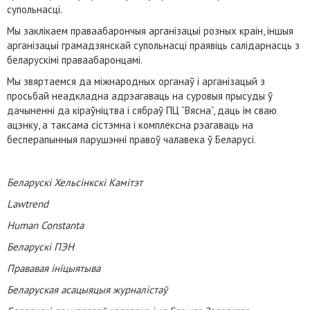
супольнасці.
Мы заклікаем праваабарончыя арганізацыі розных краін, іншыя
арганізацыі грамадзянскай супольнасці праявіць салідарнасць з
беларускімі праваабаронцамі.
Мы звяртаемся да міжнародных органаў і арганізацый з
просьбай неадкладна адрэагаваць на суровыя прысуды ў
дачыненні да кіраўніцтва і сябраў ПЦ “Вясна”, даць ім сваю
ацэнку, а таксама сістэмна і комплексна рэагаваць на
бесперапынныя парушэнні правоў чалавека ў Беларусі.
Беларускі Хельсінкскі Камітэт
Lawtrend
Human Constanta
Беларускі ПЭН
Прававая ініцыятыва
Беларуская асацыяцыя журналістаў