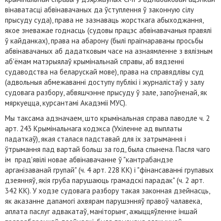
вінаватасці абвінавачаных да ўступлення ў законную сілу
прысуду суда), права не зазнаваць жорсткага абыходжання,
якое зневажае годнасць (судовы працэс абвінавачаныя правялі
ў кайданках), права на абарону (былі праігнараваны просьбы
абвінавачаных аб дадатковым часе на азнаямленне з вялізным
аб'ёмам матэрыялаў крымінальнай справы, аб вядзенні
судаводства на беларускай мове), права на справядлівы суд
(адвольныя абмежаванні доступу публікі і журналістаў у залу
судовага разбору, абвяшчэнне прысуду ў зале, запоўненай, як
мяркуецца, курсантамі Акадэміі МУС).
Мы таксама адзначаем, што крымінальная справа паводле ч. 2
арт. 243 Крымінальнага кодэкса (Ухіленне ад выплаты
падаткаў), якая сталася падставай для іх затрымання і
ўтрымання пад вартай больш за год, была спынена. Пасля чаго
ім прад'явілі новае абвінавачанне ў "кантрабандзе
арганізаванай групай" (ч. 4 арт. 228 КК) і "фінансаванні групавых
дзеянняў, якія груба парушаюць грамадскі парадак" (ч. 2 арт.
342 КК). У ходзе судовага разбору такая законная дзейнасць,
як аказанне дапамогі ахвярам парушэнняў правоў чалавека,
аплата паслуг адвакатаў, маніторынг, ажыццяўленне іншай