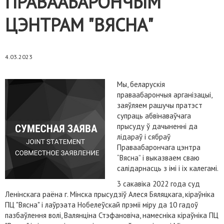
ПРАВААБАРОНЧЫМ
ЦЭНТРАМ "ВЯСНА"
4.03.2023
Мы, беларускія
праваабарончыя арганізацыі,
заяўляем рашучы пратэст
супраць абвінаваўчага
прысуду ў дачыненні да
лідараў і сябраў
Праваабарончага цэнтра
“Вясна” і выказваем сваю
салідарнасць з імі і іх калегамі.
3 сакавіка 2022 года суд
Ленінскага раёна г. Мінска прысудзіў Алеся Бяляцкага, кіраўніка
ПЦ "Вясна" і лаўрэата Нобелеўскай прэміі міру да 10 гадоў
пазбаўлення волі, Валянціна Стэфановіча, намесніка кіраўніка ПЦ