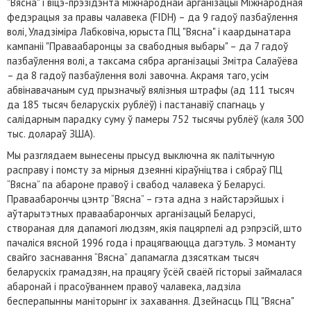
"Вясна" і віцэ-прэзідэнта міжнароднай арганізацыі Міжнародная
федэрацыя за правы чалавека (FIDH) – да 9 гадоў пазбаўлення
волі, Уладзіміра Лабковіча, юрыста ПЦ "Вясна" і каардынатара
кампаніі "Праваабаронцы за свабодныя выбары" – да 7 гадоў
пазбаўлення волі, а таксама сябра арганізацыі Змітра Салаўёва
– да 8 гадоў пазбаўлення волі завочна. Акрамя таго, усім
абвінавачаным суд прызначыў вялізныя штрафы (ад 111 тысяч
да 185 тысяч беларускіх рублёў) і пастанавіў спагнаць у
салідарным парадку суму ў памеры 752 тысячы рублёў (каля 300
тыс. долараў ЗША).
Мы разглядаем вынесены прысуд выключна як палітычную
расправу і помсту за мірныя дзеянні кіраўніцтва і сябраў ПЦ
“Вясна” па абароне правоў і свабод чалавека ў Беларусі.
Праваабарончы цэнтр “Вясна” – гэта адна з найстарэйшых і
аўтарытэтных праваабарончых арганізацый Беларусі,
створаная для дапамогі людзям, якія пацярпелі ад рэпрэсій, што
пачаліся вясной 1996 года і працягваюцца дагэтуль. З моманту
свайго заснавання “Вясна” дапамагла дзясяткам тысяч
беларускіх грамадзян, на працягу ўсёй сваёй гісторыі займалася
абаронай і прасоўваннем правоў чалавека, ладзіла
бесперапынны маніторынг іх захавання. Дзейнасць ПЦ "Вясна"