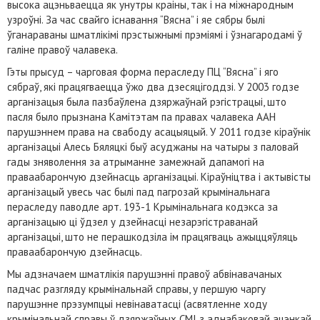
высока ацэньваецца як унутры краіны, так і на міжнародным
узроўні. За час свайго існавання “Вясна” і яе сябры былі
ўганараваны шматлікімі прэстыжнымі прэміямі і ўзнагародамі ў
галіне правоў чалавека.
Гэты прысуд – чарговая форма пераследу ПЦ “Вясна” і яго
сябраў, які працягваецца ўжо два дзесяцігоддзі. У 2003 годзе
арганізацыя была пазбаўлена дзяржаўнай рэгістрацыі, што
пасля было прызнана Камітэтам па правах чалавека ААН
парушэннем права на свабоду асацыяцый. У 2011 годзе кіраўнік
арганізацыі Алесь Бяляцкі быў асуджаны на чатыры з паловай
гады зняволення за атрыманне замежнай дапамогі на
праваабарончую дзейнасць арганізацыі. Кіраўніцтва і актывісты
арганізацый увесь час былі пад пагрозай крымінальнага
пераследу паводле арт. 193-1 Крымінальнага кодэкса за
арганізацыю ці ўдзел у дзейнасці незарэгістраванай
арганізацыі, што не перашкодзіла ім працягваць ажыццяўляць
праваабарончую дзейнасць.
Мы адзначаем шматлікія парушэнні правоў абвінавачаных
падчас разгляду крымінальнай справы, у першую чаргу
парушэнне прэзумпцыі невінаватасці (асвятленне ходу
крымінальнай справы ў дзяржаўных СМІ з аднабаковай ацэнкай