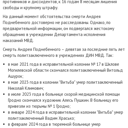
противников и диссидентов, к 16 годам 8 месяцам лишения
свободы и крупному штрафу.
На данный момент обстоятельства смерти Андрея
Поднебенного достоверно не расследованы. Однако, по
предварительной информации, он подвергался жестокому
обращению в учреждении Департамента исполнения
наказаний МВД.
Смерть Андрея Поднебенного – девятая за последние пять лет
смерть политзаключенного в учреждениях ДИН МВД. Так:
в мае 2021 года в исправительной колонии № 17 в Шклове
Могилевской области скончался политзаключенный Витольд
Ашурок;
в мае 2023 года в колонии "Витьба" умер политзаключенный
Николай Климович;
в июле 2023 года в больнице скорой медицинской помощи
Гродно скончался художник Алесь Пушкин. В больницу его
привезли из тюрьмы № 1 Гродно;
в январе 2024 года в исправительной колонии "Витьба" умер
политзаключенный Вадим Храсько;
в феврале 2024 года в тюремной больнице умер