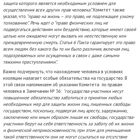
защита которого является необходимым условием для
осуществления всех других прав человека”.
Комитет также
указал, что
“право на жизнь – это право, не подлежащее узкому
толкованию”. Речь идет о “праве физических лиц не
подвергаться действиям или бездействию, которые имеют своей
целью или ожидаемо могут вызвать их неестественную или
преждевременную смерть. Статья 6 Пакта гарантирует это право
всем людям без какого бы то ни было различия, включая лиц,
подозреваемых или осужденных в связи с даже самыми
тяжкими преступлениями”.
Важно подчеркнуть, что нахождение человека в условиях
изоляции налагает особые обязательства на государство. В
этой связи напоминаем об указании Комитета по правам
человека в Замечании № 36:
"государства-участники несут
повышенное обязательство заботиться о принятии любых
необходимых мер для защиты жизни лиц, лишенных свободы
государством, поскольку, подвергая лиц аресту, задержанию,
заключению или иным образом лишая их свободы, государства-
участники берут на себя ответственность за заботу об их жизни
и физической неприкосновенности, при этом для уменьшения
такой ответственности они не могут ссылаться на отсутствие