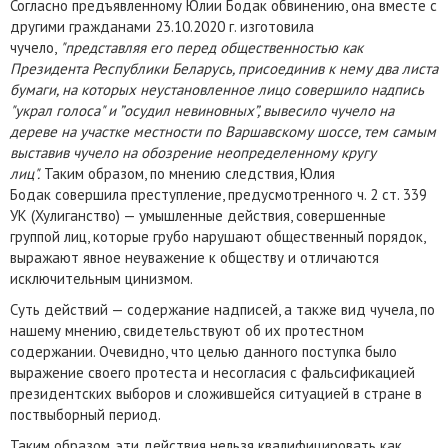
Согласно предъявленному Юлии Бодак обвинению, она вместе с
другими гражданами 23.10.2020 г. изготовила
чучело,
"представляя его перед общественностью как
Президента Республики Беларусь, присоединив к нему два листа
бумаги, на которых неустановленное лицо совершило надпись
"украл голоса" и ”осудил невиновных”, вывесило чучело на
дереве на участке местности по Варшавскому шоссе, тем самым
выставив чучело на обозрение неопределенному кругу
лиц".
Таким образом, по мнению следствия, Юлия
Бодак совершила преступление, предусмотренного ч. 2 ст. 339
УК (Хулиганство) — умышленные действия, совершенные
группой лиц, которые грубо нарушают общественный порядок,
выражают явное неуважение к обществу и отличаются
исключительным цинизмом.
Суть действий — содержание надписей, а также вид чучела, по
нашему мнению, свидетельствуют об их протестном
содержании. Очевидно, что целью данного поступка было
выражение своего протеста и несогласия с фальсификацией
президентских выборов и сложившейся ситуацией в стране в
поствыборный период.
Таким образом, эти действия нельзя квалифицировать как