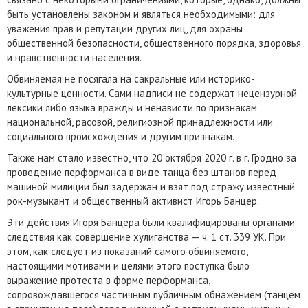
быть установлены законом и являться необходимыми: для
уважения прав и репутации других лиц, для охраны
общественной безопасности, общественного порядка, здоровья
и нравственности населения.
Обвиняемая не посягала на сакральные или историко-
культурные ценности. Сами надписи не содержат нецензурной
лексики либо языка вражды и ненависти по признакам
национальной, расовой, религиозной принадлежности или
социального происхождения и другим признакам.
Также нам стало известно, что 20 октября 2020 г. в г. Гродно за
проведение перформанса в виде танца без штанов перед
машиной милиции был задержан и взят под стражу известный
рок-музыкант и общественный активист Игорь Банцер.
Эти действия Игоря Банцера были квалифицированы органами
следствия как совершение хулиганства — ч. 1 ст. 339 УК. При
этом, как следует из показаний самого обвиняемого,
настоящими мотивами и целями этого поступка было
выражение протеста в форме перформанса,
сопровождавшегося частичным публичным обнажением (танцем