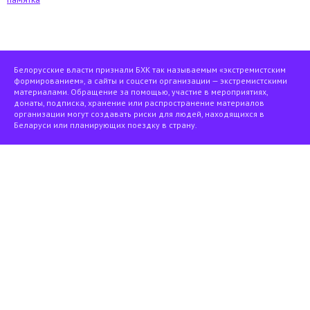
Белорусские власти признали БХК так называемым «экстремистским
формированием», а сайты и соцсети организации — экстремистскими
материалами. Обращение за помощью, участие в мероприятиях,
донаты, подписка, хранение или распространение материалов
организации могут создавать риски для людей, находящихся в
Беларуси или планирующих поездку в страну.