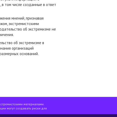
 в том числе созданные в ответ
ажения мнений, признавая
ежом, экстремистскими
нодательство об экстремизме не
ничения.
ельство об экстремизме в
знания организаций
размерных оснований.
кстремистскими материалами.
ции могут создавать риски для