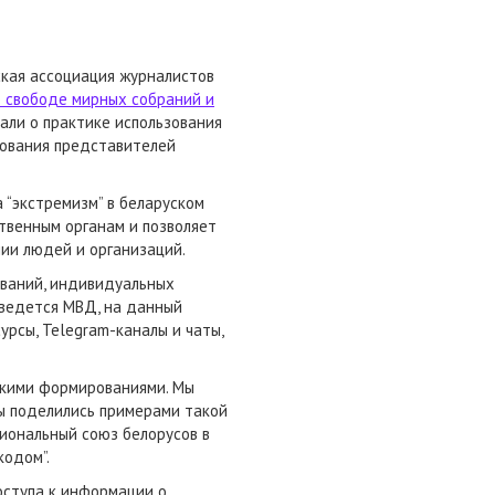
ская ассоциация журналистов
о свободе мирных собраний и
али о практике использования
дования представителей
“экстремизм” в беларуском
твенным органам и позволяет
нии людей и организаций.
ований, индивидуальных
 ведется МВД, на данный
рсы, Telegram-каналы и чаты,
скими формированиями. Мы
Мы поделились примерами такой
сиональный союз белорусов в
кодом”.
оступа к информации о