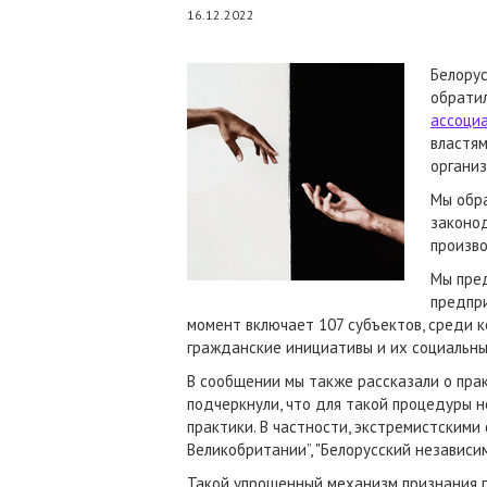
16.12.2022
Белорус
обрати
ассоци
властя
органи
Мы обр
законод
произво
Мы пре
предпри
момент включает 107 субъектов, среди 
гражданские инициативы и их социальны
В сообщении мы также рассказали о пра
подчеркнули, что для такой процедуры 
практики. В частности, экстремистскими
Великобритании”, "Белорусский независ
Такой упрощенный механизм признания г