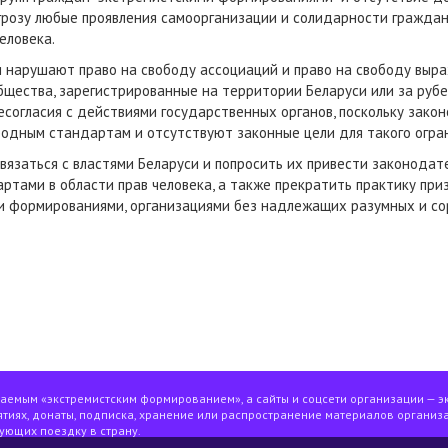
грозу любые проявления самоорганизации и солидарности граждан,
еловека.
и нарушают право на свободу ассоциаций и право на свободу выр
бщества, зарегистрированные на территории Беларуси или за руб
согласия с действиями государственных органов, поскольку зако
одным стандартам и отсутствуют законные цели для такого огра
язаться с властями Беларуси и попросить их привести законодат
тами в области прав человека, а также прекратить практику при
и формированиями, организациями без надлежащих разумных и со
ваемым «экстремистским формированием», а сайты и соцсети организации — э
тиях, донаты, подписка, хранение или распространение материалов организа
ующих поездку в страну.