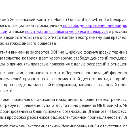
ский Хельсинкский Комитет, Human Constanta, Lawtrend и Белорус
лись к специальным докладчикам
по свободе выражения мнений
,
п
аций
, а также
по ситуации с правами человека в Беларуси
и рассказ
ми законодательства о противодействии экстремизму для пресле
заций гражданского общества.
атили внимание экспертов ООН на широкую формулировку термина 
ательстве, которая дает чрезмерную свободу действий государс
льно применять правовые положения с целью репрессий в отноше
доставили информацию о том, что Перечень организаций, формир
нимателей, причастных к экстремистской деятельности, который
которых средства массовой информации, национальные онлайн-ресу
е сети.
ктике признания организаций гражданского общества экстремист
не требуется решение суда, а достаточно решения МВД или КГБ. 
 формированиями были признаны организация “Дапамога”, “Профес
имый профсоюз работников радиоэлектронной промышленности", “Э
рупп граждан “экстремистскими формированиями” и отсутствие д