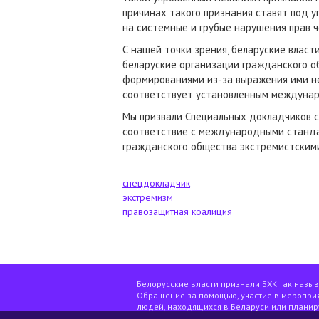
причинах такого признания ставят под у
на системные и грубые нарушения прав ч
С нашей точки зрения, беларуские власт
беларуские организации гражданского о
формированиями из-за выражения ими не
соответствует установленным междунар
Мы призвали Специальных докладчиков св
соответствие с международными стандар
гражданского общества экстремистским
спецдокладчик
экстремизм
правозащитная коалиция
Белорусские власти признали БХК так назы
Обращение за помощью, участие в мероприя
людей, находящихся в Беларуси или планир