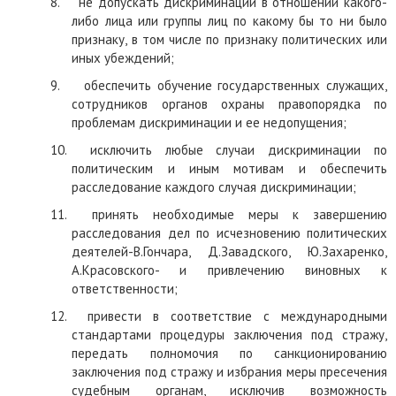
8.
не допускать дискриминации в отношении какого-
либо лица или группы лиц по какому бы то ни было
признаку, в том числе по признаку политических или
иных убеждений;
9.
обеспечить обучение государственных служащих,
сотрудников органов охраны правопорядка по
проблемам дискриминации и ее недопущения;
10.
исключить любые случаи дискриминации по
политическим и иным мотивам и обеспечить
расследование каждого случая дискриминации;
11.
принять необходимые меры к завершению
расследования дел по исчезновению политических
деятелей
-
В.Гончара, Д.Завадского, Ю.Захаренко,
А.Красовского
-
и привлечению виновных к
ответственности;
12.
пр
ивести в соответствие с международными
стандартами процедуры заключения по
д
стражу,
передать полномочия по санкционированию
заключения под стражу и избрания меры пресечения
судебным органам, исключив возможность