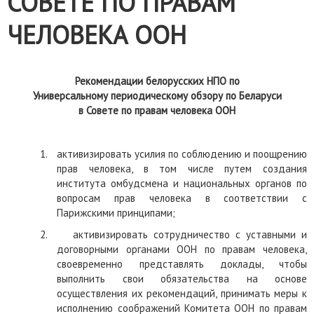
СОВЕТЕ ПО ПРАВАМ
ЧЕЛОВЕКА ООН
Рек
омендации
белорусских НПО
по
Универсально
му
периодическ
ому
обзор
у
по Беларуси
в Совете по правам человека ООН
1.
активизировать усилия по соблюдению и поощрению
прав человека, в том числе путем создания
института омбудсмена и национальных органов по
вопросам прав человека в соответствии с
Парижскими принципами;
2.
активизировать сотрудничество с уставными и
договорными органами ООН по правам человека,
своевременно представлять доклады
,
чтобы
выполнить свои обязательства на основе
осуществления их рекомендаций, принимать меры к
исполнению соображений Комитета ООН по правам