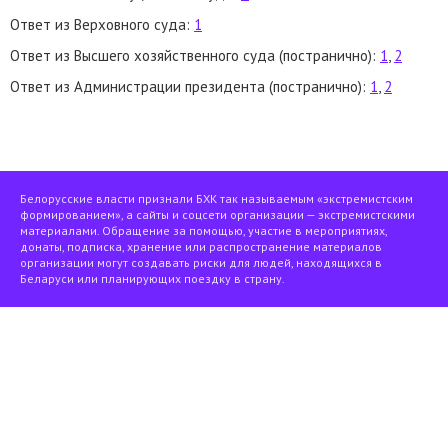
Ответ из Верховного суда:
1
Ответ из Высшего хозяйственного суда (постранично):
1
,
2
Ответ из Администрации президента (постранично):
1
,
2
Белорусские власти признали БХК так называемым «экстремистским
формированием», а сайты и соцсети организации — экстремистскими
материалами. Обращение за помощью, участие в мероприятиях,
донаты, подписка, хранение или распространение материалов
организации могут создавать риски для людей, находящихся в
Беларуси или планирующих поездку в страну.