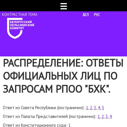
☰
БЕЛ
РУС
РАСПРЕДЕЛЕНИЕ: ОТВЕТЫ
ОФИЦИАЛЬНЫХ ЛИЦ ПО
ЗАПРОСАМ РПОО "БХК".
Ответ из Совета Республики (постранично):
1
,
2
,
3
,
4
,
5
Ответ из Палаты Представителей (постранично):
1
,
2
,
3
,
4
Ответ из Конституционного суда:
1