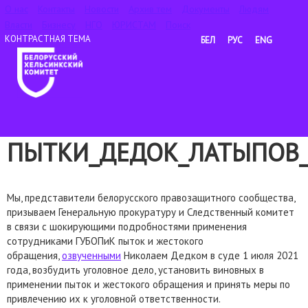
О нас
Контакты
Новости
Архив тем
Документы
Людям
Власти
Бизнесу
НГО
ЮРИСТАМ
Поиск
БЕЛ
РУС
ENG
ПЫТКИ_ДЕДОК_ЛАТЫПОВ_Д
Мы, представители белорусского правозащитного сообщества,
призываем Генеральную прокуратуру и Следственный комитет
в связи с шокирующими подробностями применения
сотрудниками ГУБОПиК пыток и жестокого
обращения,
озвученными
Николаем Дедком в суде 1 июля 2021
года, возбудить уголовное дело, установить виновных в
применении пыток и жестокого обращения и принять меры по
привлечению их к уголовной ответственности.