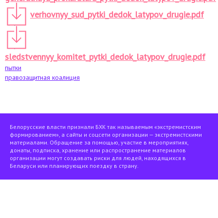
verhovnyy_sud_pytki_dedok_latypov_drugie.pdf
sledstvennyy_komitet_pytki_dedok_latypov_drugie.pdf
пытки
правозащитная коалиция
Белорусские власти признали БХК так называемым «экстремистским
формированием», а сайты и соцсети организации — экстремистскими
материалами. Обращение за помощью, участие в мероприятиях,
донаты, подписка, хранение или распространение материалов
организации могут создавать риски для людей, находящихся в
Беларуси или планирующих поездку в страну.