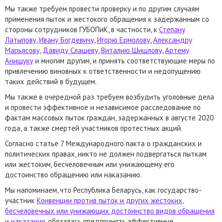
Мы также требуем провести проверку и по другим случаям
применения пыток и жестокого обращения к задержанным со
стороны сотрудников ГУБОПиК, в частности, к
Степану
Латыпову
,
Ивану Богдевичу
,
Игорю Ермолову
,
Александру
Марьясову
,
Давиду Слащеву
,
Виталию Шишлову
,
Артему
Анищуку
и многим другим, и принять соответствующие меры по
привлечению виновных к ответственности и недопущению
таких действий в будущем.
Мы также в очередной раз требуем возбудить уголовные дела
и провести эффективное и независимое расследование по
фактам массовых пыток граждан, задержанных в августе 2020
года, а также смертей участников протестных акций.
Согласно статье 7 Международного пакта о гражданских и
политических правах, никто не должен подвергаться пыткам
или жестоким, бесчеловечным или унижающему его
достоинство обращению или наказанию.
Мы напоминаем, что Республика Беларусь, как государство-
участник
Конвенции против пыток и других жестоких,
бесчеловечных или унижающих достоинство видов обращения
и наказания
, обязалась предпринять эффективные