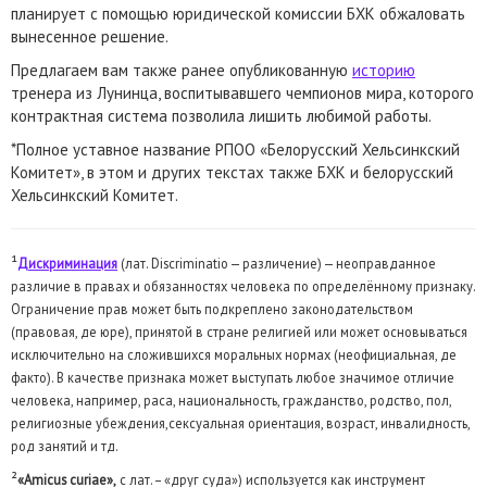
планирует с помощью юридической комиссии БХК обжаловать
вынесенное решение.
Предлагаем вам также ранее опубликованную
историю
тренера из Лунинца, воспитывавшего чемпионов мира, которого
контрактная система позволила лишить любимой работы.
*Полное уставное название РПОО «Белорусский Хельсинкский
Комитет», в этом и других текстах также БХК и белорусский
Хельсинкский Комитет.
¹
Дискриминация
(лат. Discriminatio — различение) — неоправданное
различие в правах и обязанностях человека по определённому признаку.
Ограничение прав может быть подкреплено законодательством
(правовая, де юре), принятой в стране религией или может основываться
исключительно на сложившихся моральных нормах (неофициальная, де
факто). В качестве признака может выступать любое значимое отличие
человека, например, раса, национальность, гражданство, родство, пол,
религиозные убеждения,сексуальная ориентация, возраст, инвалидность,
род занятий и тд.
²
«Amicus curiae»,
с лат. – «друг суда») используется как инструмент