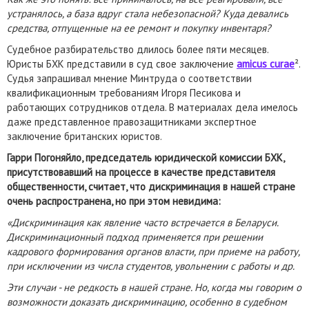
устранялось, а база вдруг стала небезопасной? Куда девались
средства, отпущенные на ее ремонт и покупку инвентаря?
Судебное разбирательство длилось более пяти месяцев.
Юристы БХК представили в суд свое заключение
amicus curae
².
Судья запрашивал мнение Минтруда о соответствии
квалификационным требованиям Игоря Песикова и
работающих сотрудников отдела. В материалах дела имелось
даже представленное правозащитниками экспертное
заключение британских юристов.
Гарри Погоняйло, председатель юридической комиссии БХК,
присутствовавший на процессе в качестве представителя
общественности, считает, что дискриминация в нашей стране
очень распространена, но при этом невидима:
«Дискриминация как явление часто встречается в Беларуси.
Дискриминационный подход применяется при решении
кадрового формирования органов власти, при приеме на работу,
при исключении из числа студентов, увольнении с работы и др.
Эти случаи - не редкость в нашей стране. Но, когда мы говорим о
возможности доказать дискриминацию, особенно в судебном