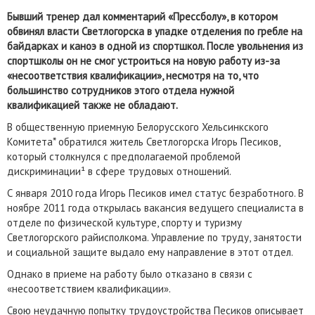
Бывший тренер дал комментарий «Прессболу», в котором
обвинял власти Светлогорска в упадке отделения по гребле на
байдарках и каноэ в одной из спортшкол. После увольнения из
спортшколы он не смог устроиться на новую работу из-за
«несоответствия квалификации», несмотря на то, что
большинство сотрудников этого отдела нужной
квалификацией также не обладают.
В общественную приемную Белорусского Хельсинкского
Комитета* обратился житель Светлогорска Игорь Песиков,
который столкнулся с предполагаемой проблемой
дискриминации¹ в сфере трудовых отношений.
С января 2010 года Игорь Песиков имел статус безработного. В
ноябре 2011 года открылась вакансия ведущего специалиста в
отделе по физической культуре, спорту и туризму
Светлогорского райисполкома. Управление по труду, занятости
и социальной защите выдало ему направление в этот отдел.
Однако в приеме на работу было отказано в связи с
«несоответствием квалификации».
Свою неудачную попытку трудоустройства Песиков описывает