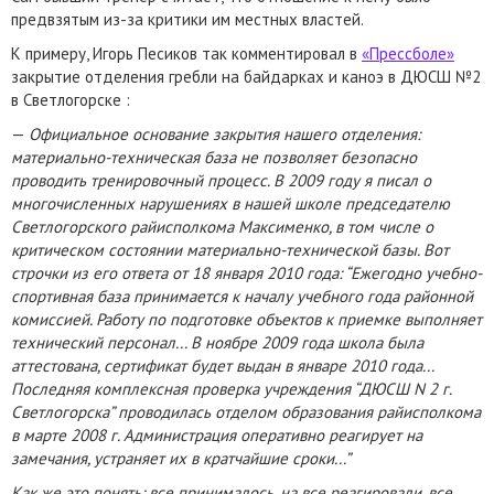
предвзятым из-за критики им местных властей.
К примеру, Игорь Песиков так комментировал в
«Прессболе»
закрытие отделения гребли на байдарках и каноэ в ДЮСШ №2
в Светлогорске :
—
Официальное основание закрытия нашего отделения:
материально-техническая база не позволяет безопасно
проводить тренировочный процесс. В 2009 году я писал о
многочисленных нарушениях в нашей школе председателю
Светлогорского райисполкома Максименко, в том числе о
критическом состоянии материально-технической базы. Вот
строчки из его ответа от 18 января 2010 года: “Ежегодно учебно-
спортивная база принимается к началу учебного года районной
комиссией. Работу по подготовке объектов к приемке выполняет
технический персонал... В ноябре 2009 года школа была
аттестована, сертификат будет выдан в январе 2010 года...
Последняя комплексная проверка учреждения “ДЮСШ N 2 г.
Светлогорска” проводилась отделом образования райисполкома
в марте 2008 г. Администрация оперативно реагирует на
замечания, устраняет их в кратчайшие сроки...”
Как же это понять: все принималось, на все реагировали, все