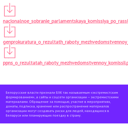
nacionalnoe_sobranie_parlamentskaya_komissiya_po_rass
genprokuratura_o_rezultath_raboty_mezhvedomstvennoy_
ppns_o_rezultatah_raboty_mezhvedomstvennoy_komissii.
Белорусские власти признали БХК так называемым «экстремистским
формированием», а сайты и соцсети организации — экстремистскими
материалами. Обращение за помощью, участие в мероприятиях,
донаты, подписка, хранение или распространение материалов
организации могут создавать риски для людей, находящихся в
Беларуси или планирующих поездку в страну.