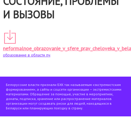
СОСТОЯНИЕ, ПРОБЛЕМЫ
И ВЫЗОВЫ
neformalnoe_obrazovanie_v_sfere_prav_cheloveka_v_bel
образование в области пч
Белорусские власти признали БХК так называемым «экстремистским
формированием», а сайты и соцсети организации — экстремистскими
материалами. Обращение за помощью, участие в мероприятиях,
донаты, подписка, хранение или распространение материалов
организации могут создавать риски для людей, находящихся в
Беларуси или планирующих поездку в страну.