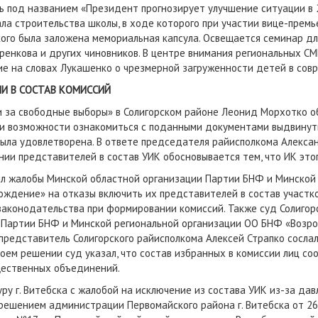
ь под названием «Президент прогнозирует улучшение ситуации в 2
ла строительства школы, в ходе которого при участии вице-премь
кого была заложена мемориальная капсула. Освещается семинар дл
ренкова и других чиновников. В центре внимания региональных СМ
е на словах Лукашенко о чрезмерной загруженности детей в сов
И В СОСТАВ КОМИССИЙ
за свободные выборы» в Солигорском районе Леонид Морхотко об
и возможности ознакомиться с поданными документами выдвинуты
ыла удовлетворена. В ответе председателя райисполкома Алекса
ии представителей в состав УИК обосновывается тем, что ИК это
ил жалобы Минской областной организации Партии БНФ и Минской
ждение» на отказы включить их представителей в состав участко
 законодательства при формировании комиссий. Также суд Солигор
 Партии БНФ и Минской региональной организации ОО БНФ «Возро
 представитель Солигорского райисполкома Алексей Страпко сослал
своем решении суд указал, что состав избранных в комиссии лиц 
щественных объединений.
ру г. Витебска с жалобой на исключение из состава УИК из-за дав
решением администрации Первомайского района г. Витебска от 26 а