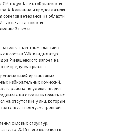
016 году». Газета «Кричевская
ера А. Калинина и председателя
я советов ветеранов из области
И также августовская
ременной школе.
ратился к местным властям с
х в состав УИК кандидатур.
ндра Римашевского запрет на
го не предусматривает.
 региональной организации
вых избирательных комиссий.
ского района не удовлетворил
ждение» на отказы включить их
ся на отсутствие у лиц, которым
соответствует предусмотренной
ления силовых структур.
вгуста 2015 г. его включили в