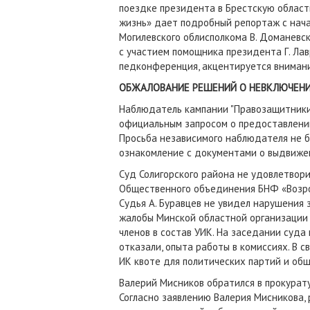
поездке президента в Брестскую област
жизнь» дает подробный репортаж с нача
Могилевского облисполкома В. Доманевс
с участием помощника президента Г. Лав
педконференция, акцентируется внимани
ОБЖАЛОВАНИЕ РЕШЕНИЙ О НЕВКЛЮЧЕНИ
Наблюдатель кампании "Правозащитники 
официальным запросом о предоставлени
Просьба независимого наблюдателя не б
ознакомление с документами о выдвижен
Суд Солигорского района не удовлетвор
Общественного объединения БНФ «Возро
Судья А. Буравцев не увидел нарушения
жалобы Минской областной организации
членов в состав УИК. На заседании суда
отказали, опыта работы в комиссиях. В 
ИК квоте для политических партий и об
Валерий Мисников обратился в прокурату
Согласно заявлению Валерия Мисникова, 