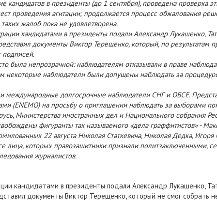
е кандидатов в президенты (до 1 сентября), проведена проверка э
ест проведения агитации; продолжается процесс обжалования реш
 таких жалоб пока не удовлетворена.
рации кандидатами в президенты подали Александр Лукашенко, Тат
представил документы Виктор Терещенко, который, по результатам п
 подписей.
то была непрозрачной: наблюдателям отказывали в праве наблюда
тем некоторые наблюдатели были допущены наблюдать за процедур
и международные долгосрочные наблюдатели СНГ и ОБСЕ. Предста
ами (ENEMO) на просьбу о приглашении наблюдать за выборами по
русь, Министерства иностранных дел и Национального собрания Ре
освобождены фигуранты так называемого «дела граффитистов» - Ма
омилованных 22 августа Николая Статкевича, Николая Дедка, Игоря 
се лица, которых правозащитники признали политзаключенными, сег
ледования журналистов.
ции кандидатами в президенты подали Александр Лукашенко, Тат
редставил документы Виктор Терещенко, который не смог собрать 