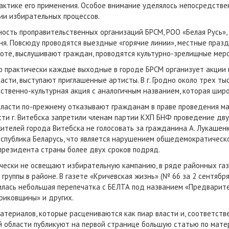
актике его применения. Особое внимание уделялось непосредствен
ии избирательных процессов.
сть проправительственных организаций БРСМ, РОО «Белая Русь»,
ня. Повсюду проводятся выездные «горячие линии», местные празд
оте, выслушивают граждан, проводятся культурно-зрелищные меро
то практически каждые выходные в городе БРСМ организует акции п
сти, выступают приглашенные артисты. В г. Гродно около трех ты
ственно-культурная акция с аналогичным названием, которая шир
власти по-прежнему отказывают гражданам в праве проведения ма
сти г. Витебска запретили членам партии КХП БНФ проведение дву
ителей города Витебска не голосовать за гражданина А. Лукашенк
Республика Беларусь, что является нарушением общедемократическ
 президента страны более двух сроков подряд.
чески не освещают избирательную кампанию, в ряде районных га
группы в районе. В газете «Кричевская жизнь» (№ 66 за 2 сентябр
вилась небольшая перепечатка с БЕЛТА под названием «Предварител
риковщины» и других.
териалов, которые расцениваются как пиар власти и, соответстве
кой области публикуют на первой странице большую статью по мат