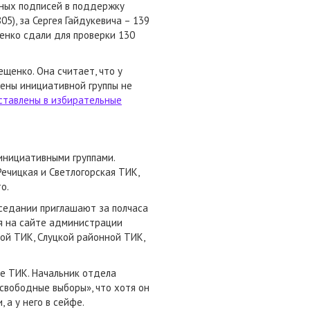
ьных подписей в поддержку
05), за Сергея Гайдукевича – 139
щенко сдали для проверки 130
енко. Она считает, что у
лены инициативной группы не
ставлены в избирательные
инициативными группами.
ечицкая и Светлогорская ТИК,
о.
аседании приглашают за полчаса
ия на сайте администрации
ой ТИК, Слуцкой районной ТИК,
е ТИК. Начальник отдела
вободные выборы», что хотя он
 а у него в сейфе.