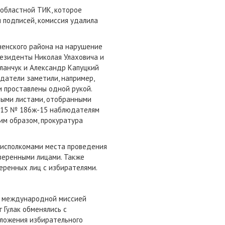
областной ТИК, которое
и подписей, комиссия удалила
ненского района на нарушение
езиденты Николая Улаховича и
ланчук и Александр Капуцкий
датели заметили, например,
и проставлены одной рукой.
ными листами, отобранными
.2015 № 186ж-15 наблюдателям
им образом, прокуратура
и исполкомами места проведения
веренными лицами. Также
еренных лиц с избирателями.
 с международной миссией
 Гулак обменялись с
оложения избирательного