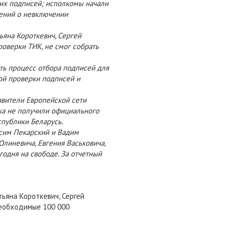
тих подписей; исполкомы начали
ений о невключении
ьяна Короткевич, Сергей
роверки ТИК, не смог собрать
ть процесс отбора подписей для
ой проверки подписей и
вители Европейской сети
ка не получили официального
спублики Беларусь.
ксим Пекарский и Вадим
Олиневича, Евгения Васьковича,
одня на свободе. За отчетный
ьяна Короткевич, Сергей
необходимые 100 000