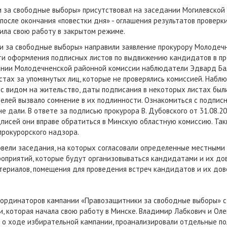
за свободные выборы» присутствовал на заседании Могилевской 
 после окончания «повестки дня» - оглашения результатов проверк
ила свою работу в закрытом режиме.
 за свободные выборы» направили заявление прокурору Молодеч
ти оформления подписных листов по выдвижению кандидатов в пр
едании Молодечненской районной комиссии наблюдатели Эдвард Ба
тах за упомянутых лиц, которые не проверялись комиссией. Наблю
 с видом на жительство, даты подписания в некоторых листах был
елей вызвало сомнение в их подлинности. Ознакомиться с подпис
е дали. В ответе за подписью прокурора В. Дубовского от 31.08
дписей они вправе обратиться в Минскую областную комиссию. Так
прокурорского надзора.
провели заседания, на которых согласовали определенные местным
оприятий, которые будут организовываться кандидатами и их до
териалов, помещения для проведения встреч кандидатов и их дов
 координаторов кампании «Правозащитники за свободные выборы»
которая начала свою работу в Минске. Владимир Лабкович и Олег
 о ходе избирательной кампании, проанализировали отдельные п