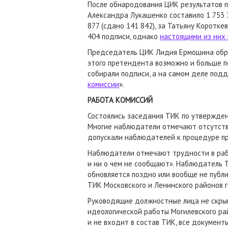
После обнародования ЦИК результатов п
Александра Лукашенко составило 1 753 38
877 (сдано 141 842), за Татьяну Коротке
404 подписи, однако
настоящими из них 
Председатель ЦИК Лидия Ермошина обрат
этого претендента возможно и больше по
собирали подписи, а на самом деле подд
комиссии
».
РАБОТА КОМИССИЙ
Состоялись заседания ТИК по утвержден
Многие наблюдатели отмечают отсутстви
допускали наблюдателей к процедуре пр
Наблюдатели отмечают трудности в рабо
и ни о чем не сообщают». Наблюдатель 
обновляется поздно или вообще не публ
ТИК Московского и Ленинского районов г.
Руководящие должностные лица не скрыв
идеологической работы Могилевского р
и не входит в состав ТИК, все документы