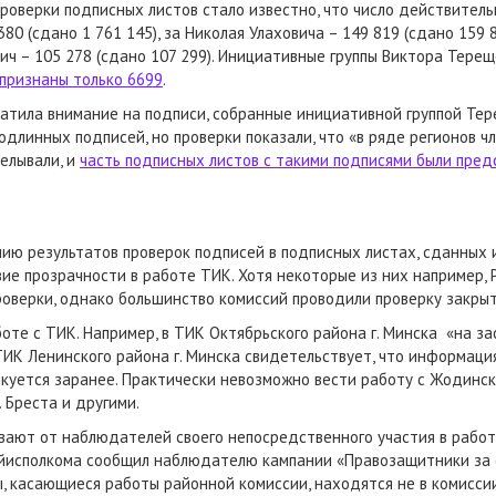
роверки подписных листов стало известно, что число действител
0 (сдано 1 761 145), за Николая Улаховича – 149 819 (сдано 159 8
вич – 105 278 (сдано 107 299). Инициативные группы Виктора Тере
признаны только 6699
.
ила внимание на подписи, собранные инициативной группой Терещ
длинных подписей, но проверки показали, что «в ряде регионов ч
елывали, и
часть подписных листов с такими подписями были пред
ию результатов проверок подписей в подписных листах, сданных 
е прозрачности в работе ТИК. Хотя некоторые из них например, Р
оверки, однако большинство комиссий проводили проверку закрыт
те с ТИК. Например, в ТИК Октябрьского района г. Минска «на з
ТИК Ленинского района г. Минска свидетельствует, что информац
икуется заранее. Практически невозможно вести работу с Жодинск
 Бреста и другими.
ают от наблюдателей своего непосредственного участия в работ
айисполкома сообщил наблюдателю кампании «Правозащитники за с
, касающиеся работы районной комиссии, находятся не в комиссии,