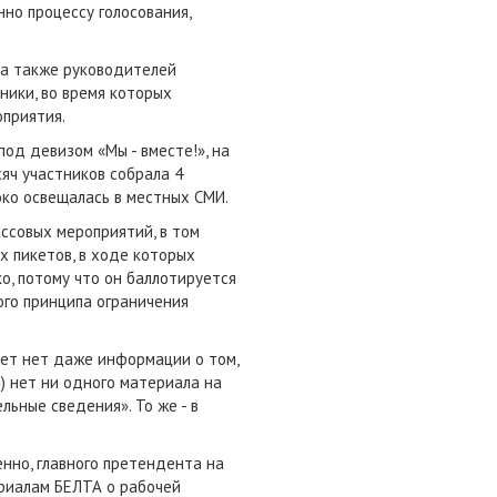
но процессу голосования,
 а также руководителей
ники, во время которых
приятия.
од девизом «Мы - вместе!», на
сяч участников собрала 4
око освещалась в местных СМИ.
ссовых мероприятий, в том
х пикетов, в ходе которых
о, потому что он баллотируется
ого принципа ограничения
зет нет даже информации о том,
я) нет ни одного материала на
ьные сведения». То же - в
нно, главного претендента на
ериалам БЕЛТА о рабочей