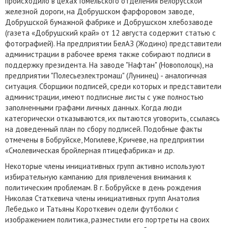
происходило в цехах Гомельского отделения Белорусской
железной дороги, на Добрушском фарфоровом заводе,
Добрушской бумажной фабрике и Добрушском хлебозаводе
(газета «Добрушский край» от 12 августа содержит статью с
фотографией). На предприятии БелАЗ (Жодино) представители
администрации в рабочее время также собирают подписи в
поддержку президента. На заводе "Нафтан" (Новополоцк), на
предприятии "Полесьеэлектромаш" (Лунинец) - аналогичная
ситуация. Сборщики подписей, среди которых и представители
администрации, имеют подписные листы с уже полностью
заполненными графами личных данных. Когда люди
категорически отказываются, их пытаются уговорить, ссылаясь
на доведенный план по сбору подписей. Подобные факты
отмечены в Бобруйске, Могилеве, Кричеве, на предприятии
«Смолевическая бройлерная птицефабрика» и др.
Некоторые члены инициативных групп активно используют
избирательную кампанию для привлечения внимания к
политическим проблемам. В г. Бобруйске в день рождения
Николая Статкевича члены инициативных групп Анатолия
Лебедько и Татьяны Короткевич одели футболки с
изображением политика, разместили его портреты на своих