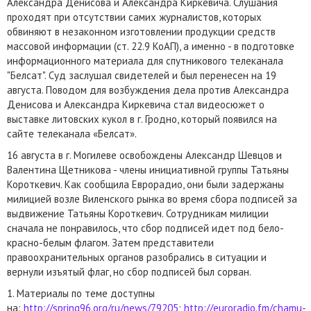
Александра Денисова и Александра Киркевича. Слушания
проходят при отсутствии самих журналистов, которых
обвиняют в незаконном изготовлении продукции средств
массовой информации (ст. 22.9 КоАП), а именно - в подготовке
информационного материала для спутникового телеканала
"Белсат". Суд заслушал свидетелей и был перенесен на 19
августа. Поводом для возбуждения дела против Александра
Денисова и Александра Киркевича стал видеосюжет о
выставке литовских кукол в г. Гродно, который появился на
сайте телеканала «Белсат».
16 августа в г. Могилеве освобождены Александр Шевцов и
Валентина Щетникова - члены инициативной группы Татьяны
Короткевич. Как сообщила Еврорадио, они были задержаны
милицией возле Виленского рынка во время сбора подписей за
выдвижение Татьяны Короткевич. Сотрудникам милиции
сначала не понравилось, что сбор подписей идет под бело-
красно-белым флагом. Затем представители
правоохранительных органов разобрались в ситуации и
вернули изъятый ​​флаг, но сбор подписей был сорван.
1. Материалы по теме доступны
на:
http://spring96.org/ru/news/79205
;
http://euroradio.fm/chamu-