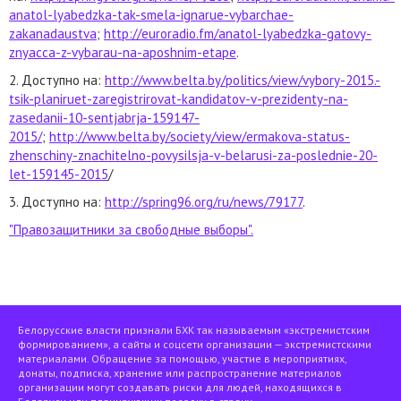
anatol-lyabedzka-tak-smela-ignarue-vybarchae-
zakanadaustva
;
http://euroradio.fm/anatol-lyabedzka-gatovy-
znyacca-z-vybarau-na-aposhnim-etape
.
2. Доступно на:
http://www.belta.by/politics/view/vybory-2015.-
tsik-planiruet-zaregistrirovat-kandidatov-v-prezidenty-na-
zasedanii-10-sentjabrja-159147-
2015/
;
http://www.belta.by/society/view/ermakova-status-
zhenschiny-znachitelno-povysilsja-v-belarusi-za-poslednie-20-
let-159145-2015
/
3. Доступно на:
http://spring96.org/ru/news/79177
.
"Правозащитники за свободные выборы".
Белорусские власти признали БХК так называемым «экстремистским
формированием», а сайты и соцсети организации — экстремистскими
материалами. Обращение за помощью, участие в мероприятиях,
донаты, подписка, хранение или распространение материалов
организации могут создавать риски для людей, находящихся в