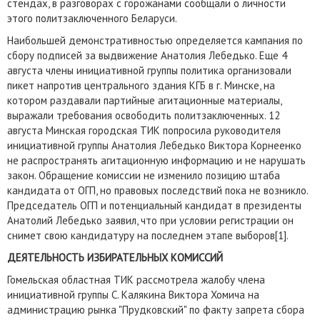
стендах, в разговорах с горожанами сообщали о личности
этого политзаключенного Беларуси.
Наибольшей демонстративностью определяется кампания по
сбору подписей за выдвижение Анатолия Лебедько. Еще 4
августа члены инициативной группы политика организовали
пикет напротив центрального здания КГБ в г. Минске, на
котором раздавали партийные агитационные материалы,
выражали требования освободить политзаключенных. 12
августа Минская городская ТИК попросила руководителя
инициативной группы Анатолия Лебедько Виктора Корнеенко
не распространять агитационную информацию и не нарушать
закон. Обращение комиссии не изменило позицию штаба
кандидата от ОГП, но правовых последствий пока не возникло.
Председатель ОГП и потенциальный кандидат в президенты
Анатолий Лебедько заявил, что при условии регистрации он
снимет свою кандидатуру на последнем этапе выборов[1].
ДЕЯТЕЛЬНОСТЬ ИЗБИРАТЕЛЬНЫХ КОМИССИЙ
Гомельская областная ТИК рассмотрела жалобу члена
инициативной группы С. Калякина Виктора Хомича на
администрацию рынка "Прудковский" по факту запрета сбора