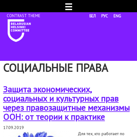
☰
БЕЛ
РУС
ENG
СОЦИАЛЬНЫЕ ПРАВА
Защита экономических,
социальных и культурных прав
через правозащитные механизмы
ООН: от теории к практике
17.09.2019
Для тех, кто работает по