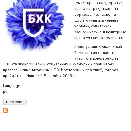
темам: право на здоровье,
право на труд, право на
образование, право на
достаточный жизненный
уровень, социально-
экономические и культурные
права уязвимых групп и т.п.
Белорусский Хельсинкский
Комитет приглашает к
участию в конференции
“Защита экономических, социальных и культурных прав через
правозащитные механизмы ООН: от теории к практике”, которая
пройдёт в г. Минске 4-5 октября 2019 г.
Language
рус
read more
about защита экономических, социальных и культурных прав
через правозащитные механизмы оон: от теории к практике