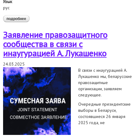
Язык
рус
подробнее
о позиция коалиции беларусских правозащитных
организаций относительно инициативы по учреждению
демократическими силами беларуси института
Заявление правозащитного
уполномоченного по правам граждан беларуси
сообщества в связи с
инаугурацией А. Лукашенко
24.03.2025
В связи с инаугурацией А.
Лукашенко мы, беларусские
правозащитные
организации, заявляем
следующее.
Очередные президентские
выборы в Беларуси,
состоявшиеся 26 января
2025 года, не