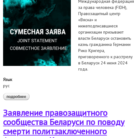
Международная федерация
за права человека (FIDH),
Правозащитный центр
«Вясна» и
нижеподписавшиеся
организации призывают
власти Беларуси остановить
казнь гражданина Германии
Рико Кригера,
приговоренного к расстрелу
в Беларуси 24 июня 2024
года.
Язык
рус
подробнее
о беларусь: остановите казнь рико кригера
Заявление правозащитного
сообщества Беларуси по поводу
смерти политзаключенного