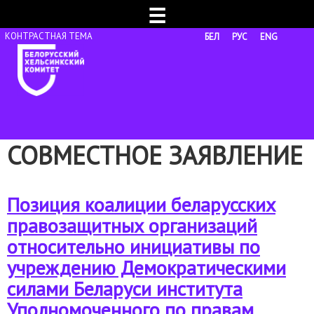
☰
БЕЛ
РУС
ENG
СОВМЕСТНОЕ ЗАЯВЛЕНИЕ
Позиция коалиции беларусских
правозащитных организаций
относительно инициативы по
учреждению Демократическими
силами Беларуси института
Уполномоченного по правам