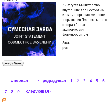
28.08.2023
23 августа Министерство
внутренних дел Республики
Беларусь приняло решение
о признании Правозащитного
центра «Вясна»
экстремистским
формированием.
Язык
рус
подробнее
о заявление белорусских правозащитных организаций в
связи с признанием «вясны» экстремистским
формированием
Страницы
« первая
‹ предыдущая
1
2
3
4
5
6
следующая ›
7
8
9