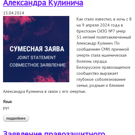
Александра Кулинича
15.04.2024
Как стало известно, в ночь с 8
на 9 апреля 2024 года в
брестском СИЗО №7 умер
51-летний политзаключенный
Александр Кулинич. По
сообщениям СМИ, причиной
смерти стала ишемическая
болезнь сердца.
Белорусское правозащитное
сообщество выражает
глубокое соболезнование
семье, родным и близким
Александра Кулинича в связи с его смертью.
Язык
рус
подробнее
о заявление правозащитного сообщества беларуси по
поводу смерти политзаключенного александра кулинича
Заявление правозащитного