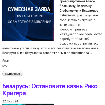
правозащитникам Алесю
Беляцкому, Валентину
Стефановичу и Владимиру
Лабковичу
правозащитное
сообщество выступило с
заявлением, в
котором призывает
международное сообщество
и требует от властей
Беларуси предпринять все
возможные усилия к тому, чтобы все политические заключенные в
Беларуси были безусловно освобождены и реабилитированы.
Язык
рус
подробнее
о приговор стал воплощением разрушительной политики
режима лукашенко": заявление по случаю годовщины суда
над белорусскими правозащитниками
Беларусь: Остановите казнь Рико
Кригера
22.07.2024