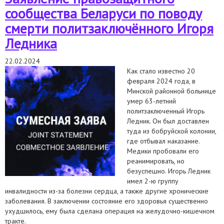
сообщества Беларуси по поводу
смерти политзаключённого Игоря
Ледника
22.02.2024
Как стало известно 20
февраля 2024 года, в
Минской районной больнице
умер 63-летний
политзаключенный Игорь
Ледник. Он был доставлен
туда из бобруйской колонии,
где отбывал наказание.
Медики пробовали его
реанимировать, но
безуспешно. Игорь Ледник
имел 2-ю группу
инвалидности из-за болезни сердца, а также другие хронические
заболевания. В заключении состояние его здоровья существенно
ухудшилось, ему была сделана операция на желудочно-кишечном
тракте.