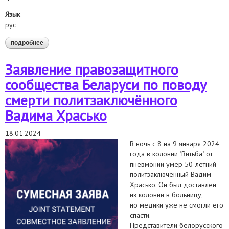
Язык
рус
подробнее
о заявление правозащитного сообщества беларуси по
поводу смерти политзаключённого игоря ледника
Заявление правозащитного
сообщества Беларуси по поводу
смерти политзаключённого
Вадима Храсько
18.01.2024
В ночь с 8 на 9 января 2024
года в колонии "Витьба" от
пневмонии умер 50-летний
политзаключенный Вадим
Храсько. Он был доставлен
из колонии в больницу,
но медики уже не смогли его
спасти.
Представители белорусского