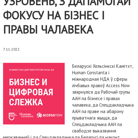
ЎЗРОВЕНЬ, З ДАПАМОГАЙ
ФОКУСУ НА БІЗНЕС І
ПРАВЫ ЧАЛАВЕКА
7.11.2022
Беларускі Хельсінкскі Камітэт,
Human Constanta і
міжнародная НДА ў сферы
лічбавых правоў Access Now
звярнуліся да Рабочай групы
ААН па бізнесе і правах
чалавека, да Спецдакладчыка
ААН па праве на абарону
прыватнага жыцця, да
Спецдакладчыка ААН па
свабодзе выказвання
меркаванняў і да Спецдакладчыка па Беларусі па наконт