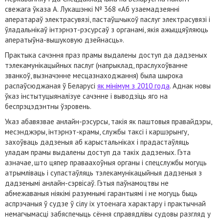
свежага ўказа А. Лукашэнкі № 368 «Аб узаемадзеянні
аператараў электрасувязі, пастаўшчыкоў паслуг электрасувязі і
ўладальнікаў інтэрнэт-рэсурсаў з органамі, якія ажыццяўляюць
аператыўна-вышуковую дзейнасць».
Практыка сачэння праз прамы выдалены доступ да дадзеных
тэлекамунікацыйных паслуг (напрыклад, праслухоўванне
званкоў, вызначэнне месцазнаходжання) была шырока
распаўсюджаная ў Беларусі
як мінімум з 2010 года
. Аднак новы
ўказ інстытуцыяналізуе сачэнне і выводзіць яго на
беспрэцэдэнтны ўзровень.
Указ абавязвае анлайн-рэсурсы, такія як паштовыя правайдэры,
месэнджэры, інтэрнэт-крамы, службы таксі і каршэрынгу,
захоўваць дадзеныя аб карыстальніках і прадастаўляць
уладам прамы выдалены доступ да такіх дадзеных. Гэта
азначае, што цяпер праваахоўныя органы і спецслужбы могуць
атрымліваць і супастаўляць тэлекамунікацыйныя дадзеныя з
дадзенымі анлайн-сэрвісаў. Гэтыя паўнамоцтвы не
абмежаваныя ніякімі разумнымі гарантыямі і не могуць быць
аспрэчаныя ў судзе ў сілу іх утоенага характару і практычнай
немагчымасці забяспечыць сёння справядлівы судовы разгляд у