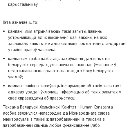
карыстальнікаў.
Гэта азначае, што:
кампаніі, якія атрымліваюць такія запыты, павінны
ўстрымлівацца ад іх выканання, калі законы, на якіх
заснаваны запыты, не адпавядаюць прыдатным стандартам
у галіне правоў чалавека;
кампаніям трэба пазбягаць захоўвання дадзеных на
беларускіх серверах, улічваючы незаконнае ўмяшанне ў
недатыкальнасць прыватнага жыцця з боку беларускіх
уладаў;
кампаніі павінны захоўваць інфармацыю аб такіх запытах і
адказах урада і ўключаць інфармацыю аб такіх запытах у
свае справаздачы аб празрыстасці.
Таксама Беларускі Хельсінкскі Камітэт і Human Constanta
асобна звярнуліся непасрэдна да Міжнароднага саюза
электрасувязі з такімі ж патрабаваннямі, а таксама з
патрабаваннем спыніць любое фінансаванне і/або