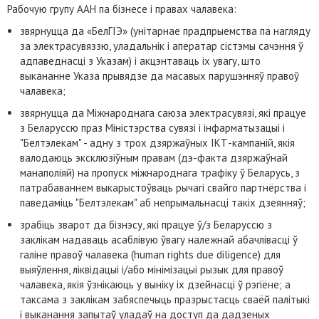
Рабочую групу ААН па бізнесе і правах чалавека:
звярнуцца да «БелГІЭ» (унітарнае прадпрыемства па нагляду
за электрасувяззю, уладальнік і аператар сістэмы сачэння ў
адпаведнасці з Указам) і акцэнтаваць іх увагу, што
выкананне Указа прывядзе да масавых парушэнняў правоў
чалавека;
звярнуцца да Міжнароднага саюза электрасувязі, які працуе
з Беларуссю праз Міністэрства сувязі і інфарматызацыі і
"Белтэлекам" - адну з трох дзяржаўных ІКТ-кампаній, якія
валодаюць эксклюзіўным правам (дэ-факта дзяржаўнай
манаполіяй) на пропуск міжнароднага трафіку ў Беларусь, з
патрабаваннем выкарыстоўваць рычагі свайго партнёрства і
паведаміць "Белтэлекам" аб непрымальнасці такіх дзеянняў;
зрабіць зварот да бізнэсу, які працуе ў/з Беларуссю з
заклікам надаваць асаблівую ўвагу належнай абачлівасці ў
галіне правоў чалавека (human rights due diligence) для
выяўлення, ліквідацыі і/або мінімізацыі рызык для правоў
чалавека, якія ўзнікаюць у выніку іх дзейнасці ў рэгіёне; а
таксама з заклікам забяспечыць празрыстасць сваёй палітыкі
і выканання запытаў уладаў на доступ да дадзеных