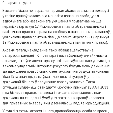
беларускіх судах.
Выданне Указа непасрэдна парушае абавязацельствы Беларусі
ў галіне правоў чалавека, а менавіта права на свабоду ад
адвольнага або незаконнага ўмяшання ў прыватнае жыццё і
перапіску (артыкул 17 Міжнароднага пакта аб грамадзянскіх і
палітычных правах) і права на свабоду выказвання меркаванняў,
уключаючы права прытрымлівацца свайго меркавання ( артыкул
19 Міжнароднага пакта аб грамадзянскіх і палітычных правах).
Акрамя гэтага, накладанне такіх абавязацельстваў на
беларускія кампаніі ІКТ сектара і пастаўшчыкоў анлайн-паслуг
азначае, што ўсе аператары сувязі і пастаўшчыкі паслуг сувязі, а
таксама ўладальнікі інтэрнэт-рэсурсаў будуць мець дачыненне
да парушэння правоў сваіх кліентаў, калі яны будуць выконваць
Указ. Гэта значыць, гэты ўказ - чарговая сітуацыя ўцягвання
дзяржавай бізнесу ў парушэнне правоў чалавека. Такая
сітуацыя супярэчыць стандарту Кіруючых прынцыпаў ААН 2011
г. па бізнесе і правах чалавека і таксама абавязацельствам
дзяржавы па стварэнні ўмоў для захавання правоў чалавека
для прыватных актараў, якія дзейнічаюць пад яе юрысдыкцыяй.
У сувязі з гэтым, акрамя іншага, праваабаронцы асабліва просяць