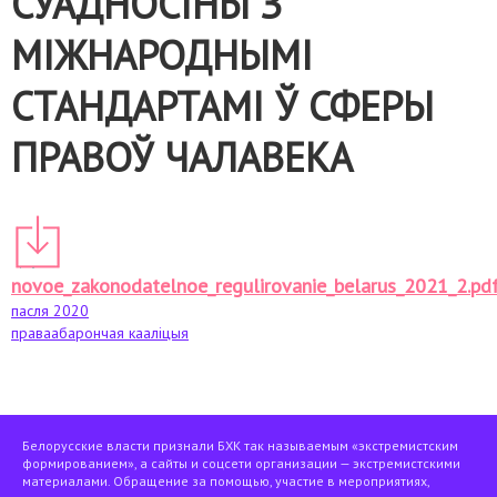
СУАДНОСІНЫ З
МІЖНАРОДНЫМІ
СТАНДАРТАМІ Ў СФЕРЫ
ПРАВОЎ ЧАЛАВЕКА
novoe_zakonodatelnoe_regulirovanie_belarus_2021_2.pd
пасля 2020
праваабарончая кааліцыя
Белорусские власти признали БХК так называемым «экстремистским
формированием», а сайты и соцсети организации — экстремистскими
материалами. Обращение за помощью, участие в мероприятиях,