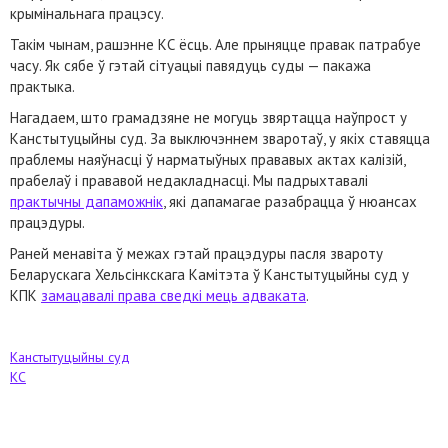
крымінальнага працэсу.
Такім чынам, рашэнне КС ёсць. Але прыняцце правак патрабуе
часу. Як сябе ў гэтай сітуацыі павядуць суды
— пакажа
практыка.
Нагадаем, што грамадзяне не могуць звяртацца наўпрост у
Канстытуцыйны суд. За выключэннем зваротаў, у якіх ставяцца
праблемы наяўнасці ў нарматыўных прававых актах калізій,
прабелаў і прававой недакладнасці. Мы падрыхтавалі
практычны дапаможнік
, які дапамагае разабрацца ў нюансах
працэдуры.
Раней менавіта ў межах гэтай працэдуры пасля звароту
Беларускага Хельсінкскага Камітэта ў Канстытуцыйны суд у
КПК
замацавалі права сведкі мець адваката
.
Канстытуцыйны суд
КС