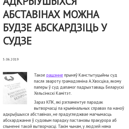
АДКРЫЎШЫХСЯ
АБСТАВІНАХ МОЖНА
БУДЗЕ АБСКАРДЗІЦЬ У
СУДЗЕ
5.06.2019
Такое
рашэнне
прыняў Канстытуцыйны суд
пасля звароту грамадзяніна А.Хвосціка, якому
паперы ў суд дапамог падрыхтаваць Беларускі
Хельсінкскі Камітэт.
Зараз КПК, які рэгламентуе парадак
вытворчасці па крымінальных справах па наноў
адкрыўшыхся абставінах, не прадугледжвае магчымасць
абскарджання ў судовым парадку пастановы пракурора аб
спыненні такой вытворчасці. Такім чынам, у людзей няма