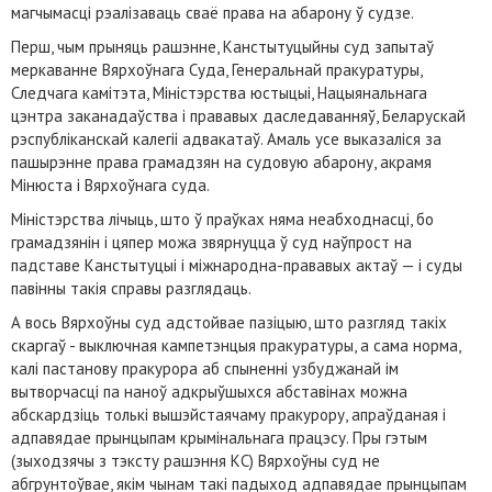
магчымасці рэалізаваць сваё права на абарону ў судзе.
Перш, чым прыняць рашэнне, Канстытуцыйны суд запытаў
меркаванне Вярхоўнага Суда, Генеральнай пракуратуры,
Следчага камітэта, Міністэрства юстыцыі, Нацыянальнага
цэнтра заканадаўства і прававых даследаванняў, Беларускай
рэспубліканскай калегіі адвакатаў. Амаль усе выказаліся за
пашырэнне права грамадзян на судовую абарону, акрамя
Мінюста і Вярхоўнага суда.
Міністэрства лічыць, што ў праўках няма неабходнасці, бо
грамадзянін і цяпер можа звярнуцца ў суд наўпрост на
падставе Канстытуцыі і міжнародна-прававых актаў
— і суды
павінны такія справы разглядаць.
А вось Вярхоўны суд адстойвае пазіцыю, што разгляд такіх
скаргаў - выключная кампетэнцыя пракуратуры, а сама норма,
калі пастанову пракурора аб спыненні узбуджанай ім
вытворчасці па наноў адкрыўшыхся абставінах можна
абскардзіць толькі вышэйстаячаму пракурору, апраўданая і
адпавядае прынцыпам крымінальнага працэсу. Пры гэтым
(зыходзячы з тэксту рашэння КС) Вярхоўны суд не
абгрунтоўвае, якім чынам такі падыход адпавядае прынцыпам