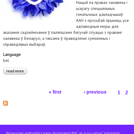
Нацый па правах чалавека і
шэрагу спецыяльных
тэматычных дакладчыкаў
ААН з просьбай прыняць усе
адпаведныя меры для
аказання садзейнічання ў паляпшэнні бягучай сітуацыі з правамі
чалавека ў Беларусі, а таксама ў правядзенні сумленных і
справядлівых выбараў.
Language
bel
read more
about гвалт, пагрозы, затрыманні. праваабаронцы звярнуліся
да спецдакладчыкаў аан
Pages
« first
‹ previous
1
2
Belarusian authorities have designated BHC as a so-called “extremist