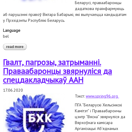
Беларусі, праваабаронцы
дадаткова праінфармуюць
аб парушэнні правоў Віктара Бабарыкі, які вылучаецца кандыдатам
у Прэзідэнты Рэспублікі Беларусь.
Language
bel
read more
about праваабаронцы звярнуліся да спецдакладчыкаў з
нагоды парушэння правоў віктара бабарыкі і перашкодаў у
працы адвакатаў
Гвалт, пагрозы, затрыманні.
Праваабаронцы звярнуліся да
спецдакладчыкаў ААН
17.06.2020
Тэкст:
www.spring96.org
ПГА “Беларускі Хельсінкскі
Камітэт” і Праваабарончы
цэнтр “Вясна” звярнуліся да
Вярхоўнага камісара
Арганізацыі Аб'яднаных