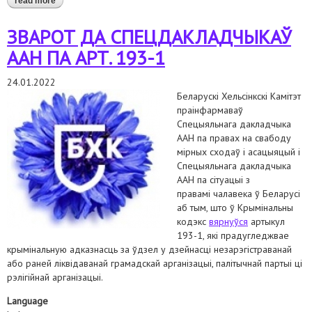
read more
about накіравалі спецдакладчыку аан па пытанні аб праве
чалавека на найвышэйшы дасяжны ўзровень фізічнага і
псіхічнага здароўя інфармацыю аб розных формах гвалту ў
ЗВАРОТ ДА СПЕЦДАКЛАДЧЫКАЎ
беларусі
ААН ПА АРТ. 193-1
24.01.2022
Беларускі Хельсінкскі Камітэт
праінфармаваў
Спецыяльнага дакладчыка
ААН па правах на свабоду
мірных сходаў і асацыяцый і
Спецыяльнага дакладчыка
ААН па сітуацыі з
правамі чалавека ў Беларусі
аб тым, што ў Крымінальны
кодэкс
вярнуўся
артыкул
193-1, які прадугледжвае
крымінальную адказнасць за ўдзел у дзейнасці незарэгістраванай
або раней ліквідаванай грамадскай арганізацыі, палітычнай партыі ці
рэлігійнай арганізацыі.
Language