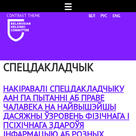
☰
БЕЛ
РУС
ENG
СПЕЦДАКЛАДЧЫК
НАКІРАВАЛІ СПЕЦДАКЛАДЧЫКУ
ААН ПА ПЫТАННІ АБ ПРАВЕ
ЧАЛАВЕКА НА НАЙВЫШЭЙШЫ
ДАСЯЖНЫ ЎЗРОВЕНЬ ФІЗІЧНАГА І
ПСІХІЧНАГА ЗДАРОЎЯ
ІНФАРМАЦЫЮ АБ РОЗНЫХ