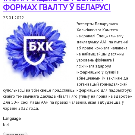
ФОРМАХ ГВАЛТУ Ў БЕЛАРУСІ
25.01.2022
Эксперты Беларускага
Хельсінкскага Камітэта
накіравалі Спецыяльнаму
дакладчыку ААН па пытанні
аб праве кожнага чалавека
на найвышэйшы дасяжны
ўзровень фізічнага і
псіхічнага здароўя
інфармацыю ў сувязі з
абвешчаным ім заклікам да
арганізацый грамадзянскай
супольнасці ва ўсім свеце прадставіць інфармацыю для падрыхтоўкі
свайго тэматычнага даклада «Гвалт і яго ўплыў на права на здароўе»
для 50-й сесіі Рады ААН па правах чалавека, якая адбудзецца ў
чэрвені 2022 года.
Language
bel