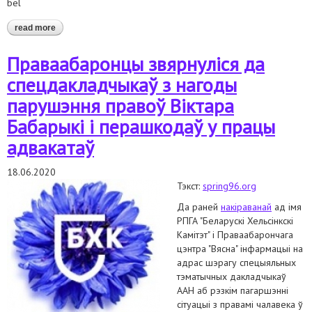
bel
read more
about зварот да спецдакладчыкаў аан па арт. 193-1
Праваабаронцы звярнуліся да
спецдакладчыкаў з нагоды
парушэння правоў Віктара
Бабарыкі і перашкодаў у працы
адвакатаў
18.06.2020
Тэкст:
spring96.org
Да раней
накіраванай
ад імя
РПГА "Беларускі Хельсінкскі
Камітэт" і Праваабарончага
цэнтра "Вясна" інфармацыі на
адрас шэрагу спецыяльных
тэматычных дакладчыкаў
ААН аб рэзкім пагаршэнні
сітуацыі з правамі чалавека ў