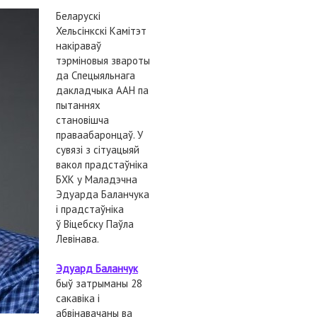
Беларускі
Хельсінкскі Камітэт
накіраваў
тэрміновыя звароты
да Спецыяльнага
дакладчыка ААН па
пытаннях
становішча
праваабаронцаў. У
сувязі з сітуацыяй
вакол прадстаўніка
БХК у Маладэчна
Эдуарда Баланчука
і прадстаўніка
ў Віцебску Паўла
Левінава.
Эдуард Баланчук
быў затрыманы 28
сакавіка і
абвінавачаны ва