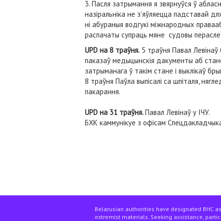
3. Пасля затрымання я звярнуўся ў абласн
назіральніка не з’яўляецца падставай дл
ні абураныя водгукі міжнародных правааб
распачаты супраць мяне судовы перасле
UPD на 8 траўня.
5 траўня Павал Левінаў 
паказаў медыцынскія дакументы аб стане
затрыманага ў такім стане і выклікаў брыг
8 траўня Паўла выпісалі са шпіталя, нягл
пакарання.
UPD на 31 траўня.
Павал Левінаў у ІЧУ.
БХК каммунікуе з офісам Спецдакладчыка
Belarusian authorities have designated BHC as
extremist materials. Seeking assistance, partici