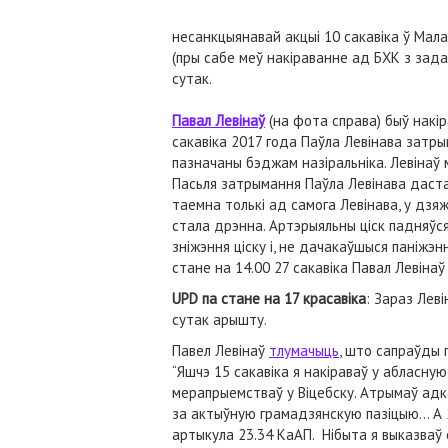
несанкцыянавай акцыі 10 сакавіка ў Мал
(пры сабе меў накіраванне ад БХК з зада
сутак.
Павал Левінаў
(на фота справа) быў накіра
сакавіка 2017 года Паўла Левінава затры
пазначаны бэджам назіральніка. Левінаў 
Пасьля затрымання Паўла Левінава даста
таемна толькі ад самога Левінава, у дзяж
стала дрэнна. Артэрыяльны ціск падняўс
зніжэння ціску і, не дачакаўшыся паніжэнн
стане на 14.00 27 сакавіка Павал Левінаў
UPD па стане на 17 красавіка
: Зараз Леві
сутак арышту.
Павел Левінаў
тлумачыць
, што сапраўды 
“Яшчэ 15 сакавіка я накіраваў у абласну
мерапрыемстваў у Віцебску. Атрымаў адк
за актыўную грамадзянскую пазіцыю… А 2
артыкула 23.34 КаАП. Нібыта я выказваў