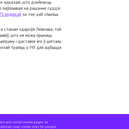
мне адказалі, што дзейнасць
е паўплывалі на рашэнне суддзі
75 подпісаў
за тое, каб спыніць
ся станам здароўя Левінава, той
аявіў, што не можа прыняць
яграму і даставілі яго ў шпіталь.
грозай трапіць у ІЧУ для адбыцця
ites and social media pages as
materials may create risks for people