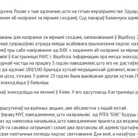
адэчна. Разам з тым адзначым, што на гэтым мерапрыемстве Эдуард 
ннем аб назіранні за мірнымі сходамі). Суд пакараў Баланчука ад
ваны для назірання за мірнымі сходамі, запланаванымі ў Віцебску 25
малі супрацоўнікі атрада міліцыі асаблівага прызначэння падчас на
меў пры сабе накіраванне ад БХК з заданнем аб назіранні за мірны
вілі ў Кастрычніцкі РАУС г. Віцебска. Інфармацыю пра месца знах
урнай частцы на працягу 5 гадзін паведамлялі, што яго не дастаўля
я да адзнакі 180/100. Брыгада хуткай медыцынскай дапамогі, якая 
я ціску, з'ехала. У раёне 23 гадзін была выкліканая другая хуткая, П
 знаходзіцца ў бальніцы.
наў знаходзіцца на лячэнні ў Кіеве. У яго адсутнасць Кастрычніцкі 
прысутнічаў на вулічных акцыях, але абсалютна з іншай мэтай:
ю ўправу МУС паведамленне, што назіральнікі ад РПГА "БХК" будуць
аз ад намесніка начальніка, што паведамленне прынята да ведама
6-га сакавіка затрымалі і склалі два пратаколы аб адміністратыў
 свае палітычныя погляды падчас святкавання Дня волі, а назаўтр