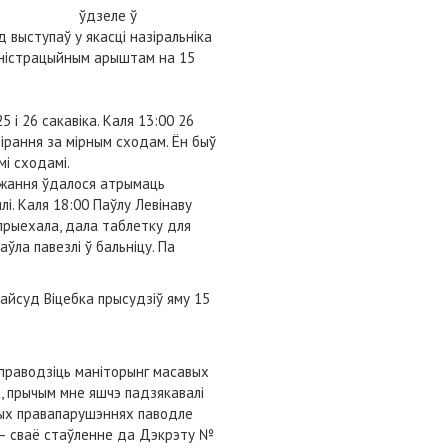
ўдзеле ў
выступаў у якасці назіральніка
міністрацыйным арыштам на 15
 і 26 сакавіка. Каля 13:00 26
зірання за мірным сходам. Ён быў
мі сходамі.
оджання ўдалося атрымаць
лі. Каля 18:00 Паўлу Левінаву
прыехала, дала таблетку для
аўла павезлі ў бальніцу. Па
райсуд Віцебка прысудзіў яму 15
 праводзіць маніторынг масавых
, прычым мне яшчэ падзякавалі
ных правапарушэннях паводле
а — сваё стаўленне да Дэкрэту №