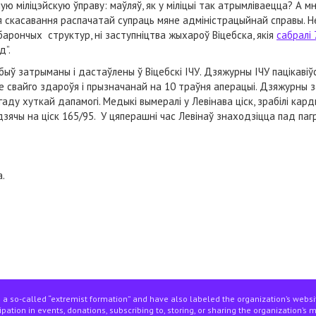
ую міліцэйскую ўправу: маўляў, як у міліцыі так атрымліваецца? А 
я скасавання распачатай супраць мяне адміністрацыйнай справы. Н
арончых структур, ні заступніцтва жыхароў Віцебска, якія
сабралі 
д”.
быў затрыманы і дастаўлены ў Віцебскі ІЧУ. Дзяжурны ІЧУ пацікавіў
 свайго здароўя і прызначанай на 10 траўня аперацыі. Дзяжурны з
аду хуткай дапамогі. Медыкі вымералі у Левінава ціск, зрабілі карды
едзячы на ​​ціск 165/95. У цяперашні час Левінаў знаходзіцца пад па
.
 a so-called “extremist formation” and have also labeled the organization’s webs
pation in events, donations, subscribing to, storing, or sharing the organization’s 