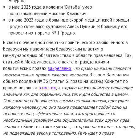
Ашурок;
в мае 2023 года в колонии "Витьба" умер
политзаключенный Николай Климович;
в июле 2023 года в больнице скорой медицинской помощи
Гродно скончался художник Алесь Пушкин. В больницу его
привезли из тюрьмы № 1 Гродно.
В связи с очередной смертью политического заключённого в
Беларуси мы напоминаем беларусским властям о
международных обязательствах в области прав человека. Так,
статьей 6 Международного пакта о гражданских и
политических правах
закреплено
,
что право на жизнь является
неотъемлемым правом каждого человека.
В своем Замечании
общего порядка № 36 (статья 6: право на жизнь) Комитет по
правам человека
отметил
, что
право на жизнь имеет решающее
значение как для отдельных лиц, так и для общества в целом.
Оно само по себе является самым ценным правом, присущим
каждому человеку, но оно также представляет собой одно из
основных прав, эффективная защита которого является
необходимым условием для осуществления всех других прав
человека
. Комитет также указал, что
право на жизнь – это право,
не подлежащее узкому толкованию. Речь идет о праве