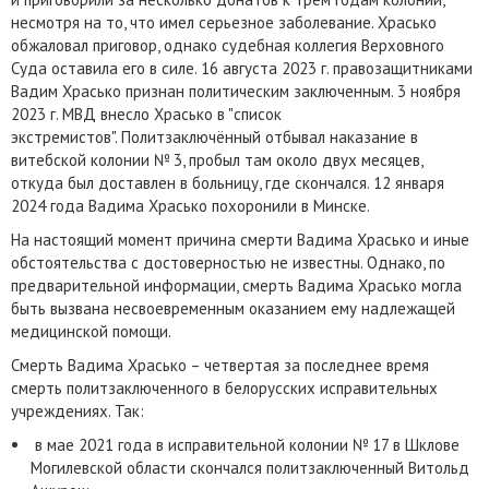
несмотря на то, что имел серьезное заболевание. Храсько
обжаловал приговор, однако судебная коллегия Верховного
Суда оставила его в силе. 16 августа 2023 г. правозащитниками
Вадим Храсько признан политическим заключенным. 3 ноября
2023 г. МВД внесло Храсько в "список
экстремистов". Политзаключённый отбывал наказание в
витебской колонии № 3, пробыл там около двух месяцев,
откуда был доставлен в больницу, где скончался. 12 января
2024 года Вадима Храсько похоронили в Минске.
На настоящий момент причина смерти Вадима Храсько и иные
обстоятельства с достоверностью не известны. Однако, по
предварительной информации, смерть Вадима Храсько могла
быть вызвана несвоевременным оказанием ему надлежащей
медицинской помощи.
Смерть Вадима Храсько – четвертая за последнее время
смерть политзаключенного в белорусских исправительных
учреждениях. Так:
в мае 2021 года в исправительной колонии № 17 в Шклове
Могилевской области скончался политзаключенный Витольд