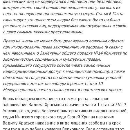
физических лиц не подвергаться действиям или бездействию,
которые имеют своей целью или ожидаемо могут вызвать их
неестественную или преждевременную смерть. Статья 6 Пакта
гарантирует это право всем людям без какого бы то ни было
различия, включая лиц, подозреваемых или осужденных в связи
с даже самыми тяжкими преступлениями.
Право на жизнь не может быть реализовано должным образом
при игнорировании права заключенных на здоровье (в связи с
чем напоминаем о Замечании общего порядка №14 Комитета по
экономическим, социальным и культурным правам,
призывающего государства обеспечивать заключенным
недискриминационный доступ к медицинской помощи), а также
обязательств государства по обеспечению гуманных условий
содержания в местах несвободы в рамках статьи 10
Международного пакта о гражданских и политических правах.
Вновь обращаем внимание, что несмотря на серьезное
заболевание Вадима Храсько и наличие в части 1 статьи 361-2
Уголовного кодекса Беларуси альтернативных видов наказаний,
судья Минского городского суда Сергей Хрипач назначил
Вадиму Храсько наказание в виде лишения свободы на срок
три года, а судебная коллегия Верховного Суда оставила этот