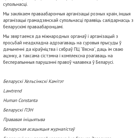
супольнасці.
Мы заклікаем праваабарончыя арганізацыі розных краін, іншыя
арганізацыі грамадзянскай супольнасці праявіць салідарнасць з
беларускімі праваабаронцамі.
Мы звяртаемся да міжнародных органаў і арганізацый з
просьбай неадкладна адрэагаваць на суровыя прысуды ў
дачыненні да кіраўніцтва і сябраў ПЦ “Вясна”, даць ім сваю
ацэнку, а таксама сістэмна і комплексна рэагаваць на
бесперапынныя парушэнні правоў чалавека ў Беларусі.
Беларускі Хельсінкскі Камітэт
Lawtrend
Human Constanta
Беларускі ПЭН
Прававая ініцыятыва
Беларуская асацыяцыя журналістаў