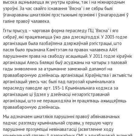
высока ацэньваецца як унутры краіны, так і на міжнародным
узроўні. За час свайго існавання “Вясна” і яе сябры былі
ўганараваны шматлікімі прэстыжнымі прэміямі і ўзнагародамі ў
галіне правоў чалавека.
Гэты прысуд – чарговая форма пераследу ПЦ “Вясна” і яго
сябраў, які працягваецца ўжо два дзесяцігоддзі. У 2003 годзе
арганізацыя была пазбаўлена дзяржаўнай рэгістрацыі, што
пасля было прызнана Камітэтам па правах чалавека ААН
парушэннем права на свабоду асацыяцый. У 2011 годзе кіраўнік
арганізацыі Алесь Бяляцкі быў асуджаны на чатыры з паловай
гады зняволення за атрыманне замежнай дапамогі на
праваабарончую дзейнасць арганізацыі. Кіраўніцтва і актывісты
арганізацый увесь час былі пад пагрозай крымінальнага
пераследу паводле арт. 193-1 Крымінальнага кодэкса за
арганізацыю ці ўдзел у дзейнасці незарэгістраванай
арганізацыі, што не перашкодзіла ім працягваць ажыццяўляць
праваабарончую дзейнасць.
Мы адзначаем шматлікія парушэнні правоў абвінавачаных
падчас разгляду крымінальнай справы, у першую чаргу
парушэнне прэзумпцыі невінаватасці (асвятленне ходу
крымінальнай справы ў дзяржаўных СМІ з аднабаковай ацэнкай