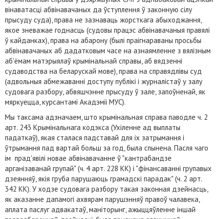
вінаватасці абвінавачаных да ўступлення ў законную сілу
прысуду суда), права не зазнаваць жорсткага абыходжання,
якое зневажае годнасць (судовы працэс абвінавачаныя правялі
ў кайданках), права на абарону (былі праігнараваны просьбы
абвінавачаных аб дадатковым часе на азнаямленне з вялізным
аб'ёмам матэрыялаў крымінальнай справы, аб вядзенні
судаводства на беларускай мове), права на справядлівы суд
(адвольныя абмежаванні доступу публікі і журналістаў у залу
судовага разбору, абвяшчэнне прысуду ў зале, запоўненай, як
мяркуецца, курсантамі Акадэміі МУС).
Мы таксама адзначаем, што крымінальная справа паводле ч. 2
арт. 243 Крымінальнага кодэкса (Ухіленне ад выплаты
падаткаў), якая сталася падставай для іх затрымання і
ўтрымання пад вартай больш за год, была спынена. Пасля чаго
ім прад'явілі новае абвінавачанне ў "кантрабандзе
арганізаванай групай" (ч. 4 арт. 228 КК) і "фінансаванні групавых
дзеянняў, якія груба парушаюць грамадскі парадак" (ч. 2 арт.
342 КК). У ходзе судовага разбору такая законная дзейнасць,
як аказанне дапамогі ахвярам парушэнняў правоў чалавека,
аплата паслуг адвакатаў, маніторынг, ажыццяўленне іншай