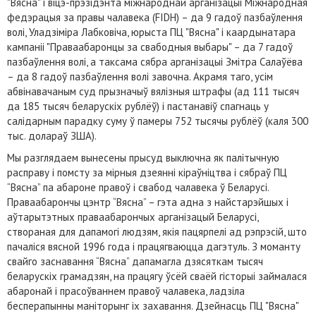
"Вясна" і віцэ-прэзідэнта міжнароднай арганізацыі Міжнародная
федэрацыя за правы чалавека (FIDH) – да 9 гадоў пазбаўлення
волі, Уладзіміра Лабковіча, юрыста ПЦ "Вясна" і каардынатара
кампаніі "Праваабаронцы за свабодныя выбары" – да 7 гадоў
пазбаўлення волі, а таксама сябра арганізацыі Змітра Салаўёва
– да 8 гадоў пазбаўлення волі завочна. Акрамя таго, усім
абвінавачаным суд прызначыў вялізныя штрафы (ад 111 тысяч
да 185 тысяч беларускіх рублёў) і пастанавіў спагнаць у
салідарным парадку суму ў памеры 752 тысячы рублёў (каля 300
тыс. долараў ЗША).
Мы разглядаем вынесены прысуд выключна як палітычную
расправу і помсту за мірныя дзеянні кіраўніцтва і сябраў ПЦ
“Вясна” па абароне правоў і свабод чалавека ў Беларусі.
Праваабарончы цэнтр “Вясна” – гэта адна з найстарэйшых і
аўтарытэтных праваабарончых арганізацый Беларусі,
створаная для дапамогі людзям, якія пацярпелі ад рэпрэсій, што
пачаліся вясной 1996 года і працягваюцца дагэтуль. З моманту
свайго заснавання “Вясна” дапамагла дзясяткам тысяч
беларускіх грамадзян, на працягу ўсёй сваёй гісторыі займалася
абаронай і прасоўваннем правоў чалавека, ладзіла
бесперапынны маніторынг іх захавання. Дзейнасць ПЦ "Вясна"