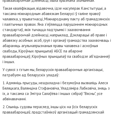
праваабарончай дзейнасці, была прызнана злачыннай.
Такая кваліфікацыя, відавочна, ідзе насуперак Канстытуцыі, а
таксама міжнародным абавязкам Беларусі ў галіне правоў
чалавека, у прыватнасці, Міжнароднаму пакту аб грамадзянскіх
і палітычных правах. Яна з'яўляецца парушэннем міжнародных
стандартаў, якія тычацца падтрымкі і заахвочвання
праваабарончай дзейнасці, напрыклад, Дэкларацыі аб праве і
абавязку асобных асоб, груп і органаў грамадства заахвочваць і
абараняць агульнапрызнаныя правы чалавека і асноўныя
свабоды, Кіроўных прынцыпаў АБСЕ па абароне
праваабаронцаў, Кіроўных прынцыпаў па свабодзе аб'яднанняў
і іншых.
У сувязі з гэтым мы, беларускія праваабарончыя арганізацыі,
патрабуем ад беларускіх уладаў:
1. Адмяніць прысуды, неадкладна і безумоўна вызваліць Алеся
Бяляцкага, Валянціна Стэфановіча, Уладзіміра Лабковіча, зняць з
іх, а таксама са Змітра Салаўёва і іншых сябраў "Вясны", усе
абвінавачанні.
2. Спыніць судовы пераслед, іншы ціск на ўсіх беларускіх
праваабаронцаў, прадстаўнікоў арганізацый грамадзянскай