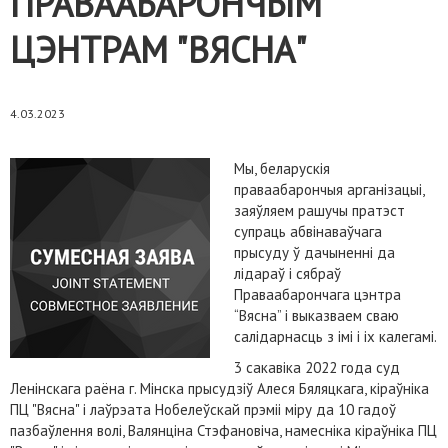
ПРАВААБАРОНЧЫМ
ЦЭНТРАМ "ВЯСНА"
4.03.2023
Мы, беларускія
праваабарончыя арганізацыі,
заяўляем рашучы пратэст
супраць абвінаваўчага
прысуду ў дачыненні да
лідараў і сябраў
Праваабарончага цэнтра
“Вясна” і выказваем сваю
салідарнасць з імі і іх калегамі.
3 сакавіка 2022 года суд
Ленінскага раёна г. Мінска прысудзіў Алеся Бяляцкага, кіраўніка
ПЦ "Вясна" і лаўрэата Нобелеўскай прэміі міру да 10 гадоў
пазбаўлення волі, Валянціна Стэфановіча, намесніка кіраўніка ПЦ