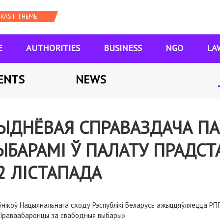
E
AUTHORITIES
BUSINESS
NGO
LA
ENTS
NEWS
ЫДНЁВАЯ СПРАВАЗДАЧА ПА
ЫБАРАМІ Ў ПАЛАТУ ПРАДСТА
2 ЛІСТАПАДА
нікоў Нацыянальнага сходу Рэспублікі Беларусь ажыццяўляецца РПГА
 «Праваабаронцы за свабодныя выбары»