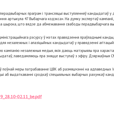
 перадвыбарчых праграм і трансляцыі выступленняў кандыдатаў у 
ння артыкула 47 Выбарчага кодэкса». На думку экспертаў кампаніі,
рна шырока, што вядзе да абмежавання свабоды перадвыбарчага вы
міністрацыйнага рэсурсу ў мэтах правядзення праўладнымі кандыд
для незалежных і апазіцыйных кандыдатаў у правядзенні агітацы
 кампанію незалежныя медыя, якія даюць матэрыялы пра характар п
ндыдатаў, паведамляюць пра зняцце выступаў з эфіру. Дзяржаўныя
 ў поўнай меры патрабаванне ЦВК аб размяшчэнні на адпаведных І
цыі аб выдаткаванні сродкаў спецыяльных выбарчых рахункаў кан
9_28.10-02.11_be.pdf