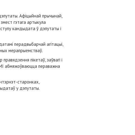
дэпутаты. Афіцыйнай прычынай,
 змест гэтага артыкула
ступу кандыдата ў дэпутаты і
атамі перадвыбарчай агітацыі,
йных мерапрыемстваў.
равядзення пікетаў, заўвагі і
 СМІ абмяжоўваюцца пераважна
нтэрнэт-старонках,
дыдатаў у дэпутаты.