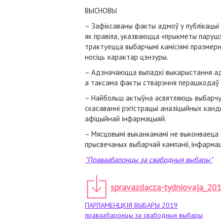
ВЫСНОВЫ
– Зафіксаваны факты адмоў у публікацыі
як правіла, указваюцца «прыкметы парушэ
трактуецца выбарчымі камісіямі празме
носіць характар цэнзуры.
– Адзначаюцца выпадкі выкарыстання ад
а таксама факты стварэння перашкодаў 
– Найбольш актыўна асвятляюць выбарчую
скасаванні рэгістрацыі аназіцыйных ка
афіцыйнай інфармацыяй.
– Мясцовымі выканкамамі не выконваеца
прысвечаных выбарчай кампаніі, інфарма
"Праваабаронцы за свабодныя выбары"
spravazdacza-tydniovaja_201
ПАРЛАМЕНЦКІЯ ВЫБАРЫ 2019
праваабаронцы за свабодныя выбары