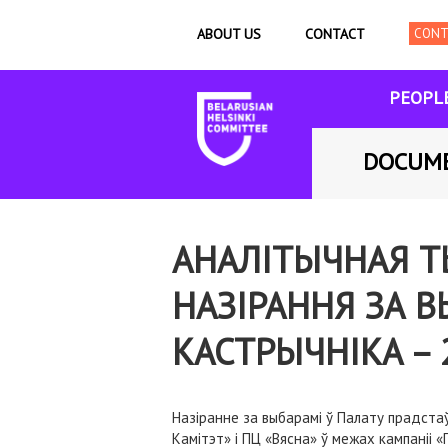
ABOUT US
CONTACT
PEOPL
DOCUM
АНАЛІТЫЧНАЯ Т
НАЗІРАННЯ ЗА В
КАСТРЫЧНІКА – 
Назіранне за выбарамі ў Палату прадстаў
Камітэт» і ПЦ «Вясна» ў межах кампаніі